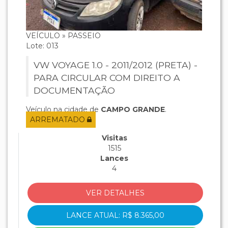
VEÍCULO » PASSEIO
Lote: 013
VW VOYAGE 1.0 - 2011/2012 (PRETA) -
PARA CIRCULAR COM DIREITO A
DOCUMENTAÇÃO
Veículo na cidade de
CAMPO GRANDE
.
ARREMATADO
Visitas
1515
Lances
4
VER DETALHES
LANCE ATUAL: R$ 8.365,00