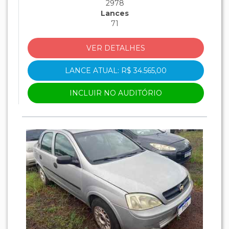
2978
Lances
71
VER DETALHES
LANCE ATUAL: R$ 34.565,00
INCLUIR NO AUDITÓRIO