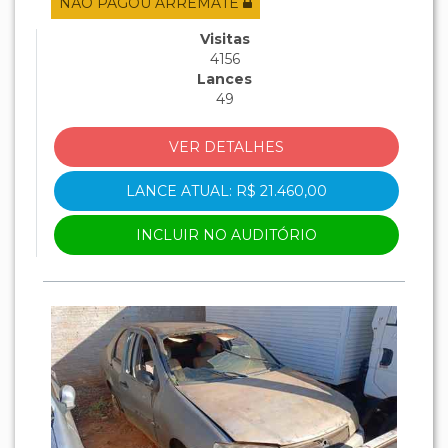
NÃO PAGOU ARREMATE
Visitas
4156
Lances
49
VER DETALHES
LANCE ATUAL: R$ 21.460,00
INCLUIR NO AUDITÓRIO