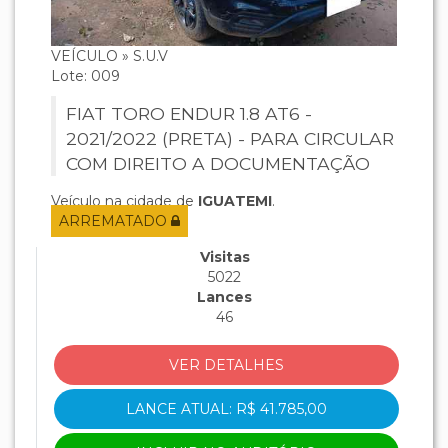
VEÍCULO » S.U.V
Lote: 009
FIAT TORO ENDUR 1.8 AT6 -
2021/2022 (PRETA) - PARA CIRCULAR
COM DIREITO A DOCUMENTAÇÃO
Veículo na cidade de
IGUATEMI
.
ARREMATADO
Visitas
5022
Lances
46
VER DETALHES
LANCE ATUAL: R$ 41.785,00