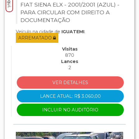
FIAT SIENA ELX - 2001/2001 (AZUL) -
PARA CIRCULAR COM DIREITO A
DOCUMENTAÇÃO
Veículo na cidade de
IGUATEMI
.
ARREMATADO
Visitas
870
Lances
2
VER DETALHES
LANCE ATUAL: R$ 3.060,00
INCLUIR NO AUDITÓRIO