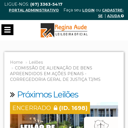
LIGUE-NOS:
(67) 3363-5417
Faça seu
ou
PORTAL ADMINISTRATIVO
LOGIN
CADASTRE-
. |
SE
AJUDA
Toggle
navigation
Home
Leilões
COMISSÃO DE ALIENAÇÃO DE BENS
APREENDIDOS EM AÇÕES PENAIS -
CORREGEDORIA GERAL DE JUSTIÇA TJ/MS
Próximos Leilões
ENCERRADO
(ID. 1698)