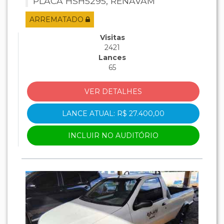
PLACA HSH5295, RENAVAM
250108399, CHASSI
ARREMATADO
936ZBXMMBB2062770, MOTOR
F1AE0481T*7088868*.
Visitas
2421
Lances
65
VER DETALHES
LANCE ATUAL: R$ 27.400,00
INCLUIR NO AUDITÓRIO