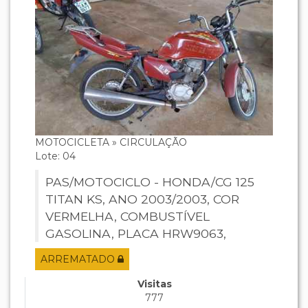
MOTOCICLETA » CIRCULAÇÃO
Lote: 04
PAS/MOTOCICLO - HONDA/CG 125
TITAN KS, ANO 2003/2003, COR
VERMELHA, COMBUSTÍVEL
GASOLINA, PLACA HRW9063,
RENAVAM 809056801, CHASSI
ARREMATADO
9C2JC30103R278785, MOTOR
JC30E13278785.
Visitas
777