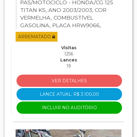
PAS/MOTOCICLO - HONDA/CG 125
TITAN KS, ANO 2003/2003, COR
VERMELHA, COMBUSTÍVEL
GASOLINA, PLACA HRW9066,
RENAVAM 809057328, CHASSI
ARREMATADO
9C2JC30103R278794, MOTOR
JC30E13278794.
Visitas
1256
Lances
19
VER DETALHES
LANCE ATUAL: R$ 3.100,00
INCLUIR NO AUDITÓRIO