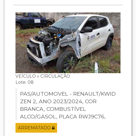
VEÍCULO » CIRCULAÇÃO
Lote: 08
PAS/AUTOMOVEL - RENAULT/KWID
ZEN 2, ANO 2023/2024, COR
BRANCA, COMBUSTÍVEL
ALCO/GASOL, PLACA RWJ9C76,
RENAVAM 1361261150, CHASSI
ARREMATADO
93YRBB006RJ772197, MOTOR