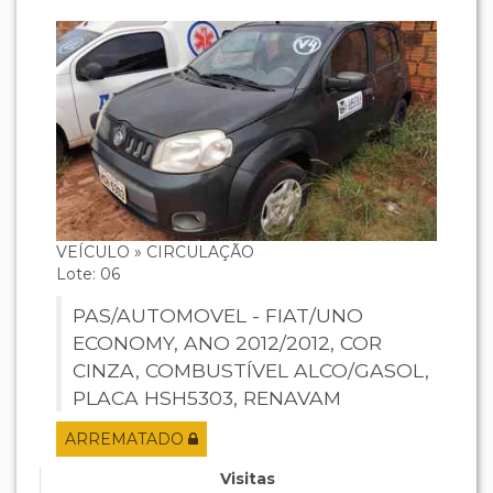
VEÍCULO » CIRCULAÇÃO
Lote: 06
PAS/AUTOMOVEL - FIAT/UNO
ECONOMY, ANO 2012/2012, COR
CINZA, COMBUSTÍVEL ALCO/GASOL,
PLACA HSH5303, RENAVAM
459516663, CHASSI
ARREMATADO
9BD195173C0314515, MOTOR
327A0110746440.
Visitas