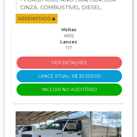
CINZA, COMBUSTÍVEL DIESEL,
PLACA GLD6I29, RENAVAM
ARREMATADO
260208698, CHASSI LA7NEC79847
(REMARCAR), MOTOR 2290458033.
Visitas
4692
Lances
117
VER DETALHES
LANCE ATUAL: R$ 30.300,00
INCLUIR NO AUDITÓRIO