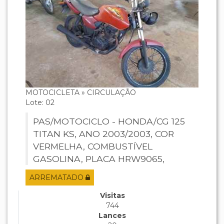
MOTOCICLETA » CIRCULAÇÃO
Lote: 02
PAS/MOTOCICLO - HONDA/CG 125
TITAN KS, ANO 2003/2003, COR
VERMELHA, COMBUSTÍVEL
GASOLINA, PLACA HRW9065,
RENAVAM 809057247, CHASSI
ARREMATADO
9C2JC30103R259389, MOTOR
JC30E13259389.
Visitas
744
Lances