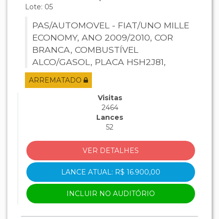
Lote: 05
PAS/AUTOMOVEL - FIAT/UNO MILLE
ECONOMY, ANO 2009/2010, COR
BRANCA, COMBUSTÍVEL
ALCO/GASOL, PLACA HSH2J81,
RENAVAM 135683858, CHASSI
ARREMATADO
9BD15822AA6268467, MOTOR
146E1011*8751415*.
Visitas
2464
Lances
52
VER DETALHES
LANCE ATUAL: R$ 16.900,00
INCLUIR NO AUDITÓRIO