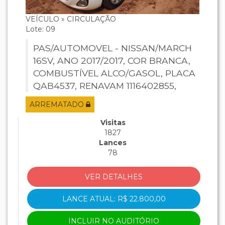
VEÍCULO » CIRCULAÇÃO
Lote: 09
PAS/AUTOMOVEL - NISSAN/MARCH
16SV, ANO 2017/2017, COR BRANCA,
COMBUSTÍVEL ALCO/GASOL, PLACA
QAB4537, RENAVAM 1116402855,
CHASSI 94DFCUK13HB109138,
ARREMATADO
MOTOR HR16098591T.
Visitas
1827
Lances
78
VER DETALHES
LANCE ATUAL: R$ 22.800,00
INCLUIR NO AUDITÓRIO