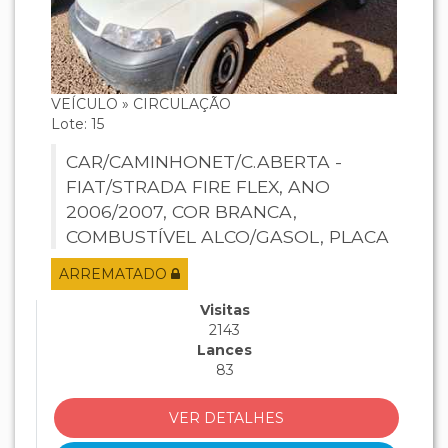
VEÍCULO » CIRCULAÇÃO
Lote: 15
CAR/CAMINHONET/C.ABERTA -
FIAT/STRADA FIRE FLEX, ANO
2006/2007, COR BRANCA,
COMBUSTÍVEL ALCO/GASOL, PLACA
HQH9963, RENAVAM 885157770,
ARREMATADO
CHASSI 9BD27801A72508881
(REMARCAR), MOTOR
Visitas
2143
178F3011*6781385*.
Lances
83
VER DETALHES