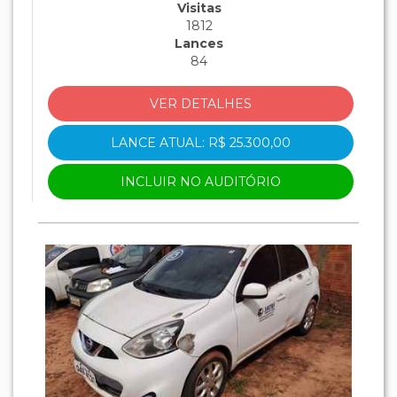
B4DA422Q097471.
Visitas
1812
Lances
84
VER DETALHES
LANCE ATUAL: R$ 25.300,00
INCLUIR NO AUDITÓRIO