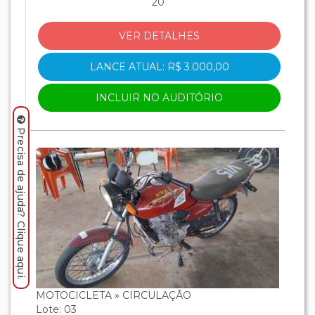
20
VER DETALHES
LANCE ATUAL: R$ 3.000,00
INCLUIR NO AUDITÓRIO
Precisa de ajuda? Clique aqui.
MOTOCICLETA » CIRCULAÇÃO
Lote: 03