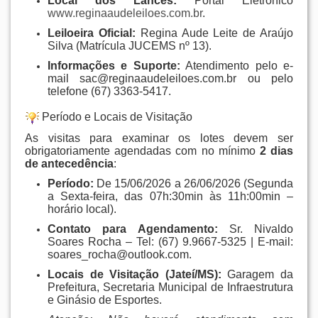
Local dos Lances:
Portal Eletrônico
www.reginaaudeleiloes.com.br
.
Leiloeira Oficial:
Regina Aude Leite de Araújo
Silva (Matrícula JUCEMS nº 13)
.
Informações e Suporte:
Atendimento pelo e-
mail
sac@reginaaudeleiloes.com.br
ou pelo
telefone (67) 3363-5417
.
Período e Locais de Visitação
As visitas para examinar os lotes devem ser
obrigatoriamente agendadas com no mínimo
2 dias
de antecedência
:
Período:
De 15/06/2026 a 26/06/2026 (Segunda
a Sexta-feira, das 07h:30min às 11h:00min –
horário local)
.
Contato para Agendamento:
Sr. Nivaldo
Soares Rocha – Tel: (67) 9.9667-5325 | E-mail:
soares_rocha@outlook.com
.
Locais de Visitação (Jateí/MS):
Garagem da
Prefeitura, Secretaria Municipal de Infraestrutura
e Ginásio de Esportes
.