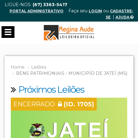
LIGUE-NOS:
(67) 3363-5417
Faça seu
ou
PORTAL ADMINISTRATIVO
LOGIN
CADASTRE-
. |
SE
AJUDA
Toggle
navigation
Home
Leilões
BENS PATRIMONIAIS - MUNICIPÍO DE JATEÍ (MS)
Próximos Leilões
ENCERRADO
(ID. 1705)