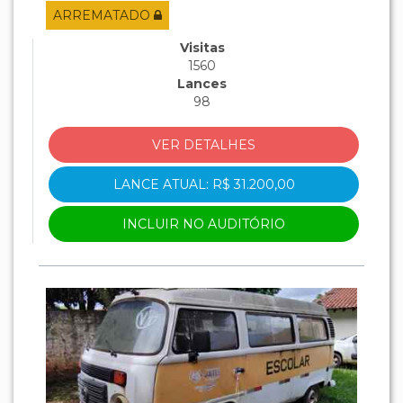
RENAVAM 1164597610, CHASSI
ARREMATADO
9BD1196GDJ1148414, MOTOR
370A00113360540.
Visitas
1560
Lances
98
VER DETALHES
LANCE ATUAL: R$ 31.200,00
INCLUIR NO AUDITÓRIO