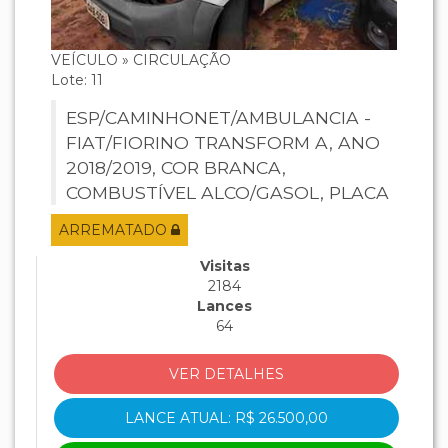
VEÍCULO » CIRCULAÇÃO
Lote: 11
ESP/CAMINHONET/AMBULANCIA -
FIAT/FIORINO TRANSFORM A, ANO
2018/2019, COR BRANCA,
COMBUSTÍVEL ALCO/GASOL, PLACA
QAB5081, RENAVAM 1178519560,
ARREMATADO
CHASSI 9BD2651JHK9119661, MOTOR
327A0113382480.
Visitas
2184
Lances
64
VER DETALHES
LANCE ATUAL: R$ 26.500,00