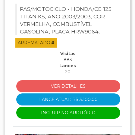
PAS/MOTOCICLO - HONDA/CG 125
TITAN KS, ANO 2003/2003, COR
VERMELHA, COMBUSTÍVEL
GASOLINA, PLACA HRW9064,
RENAVAM 809057123, CHASSI
ARREMATADO
9C2JC30103R259162, MOTOR
JC30E13259162.
Visitas
883
Lances
20
VER DETALHES
LANCE ATUAL: R$ 3.100,00
INCLUIR NO AUDITÓRIO