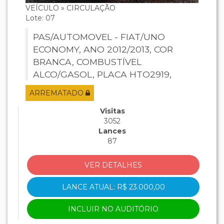
VEÍCULO » CIRCULAÇÃO
Lote: 07
PAS/AUTOMOVEL - FIAT/UNO
ECONOMY, ANO 2012/2013, COR
BRANCA, COMBUSTÍVEL
ALCO/GASOL, PLACA HTO2919,
RENAVAM 486866530, CHASSI
ARREMATADO
9BD195173D0380236, MOTOR
327A0111047893.
Visitas
3052
Lances
87
VER DETALHES
LANCE ATUAL: R$ 23.000,00
INCLUIR NO AUDITÓRIO