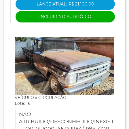
LANCE ATUAL: R$ 21.100,00
INCLUIR NO AUDITÓRIO
VEÍCULO » CIRCULAÇÃO
Lote: 16
NAO
ATRIBUIDO/DESCONHECIDO/INEXISTENTE
- FORD/F1000, ANO 1984/1984, COR