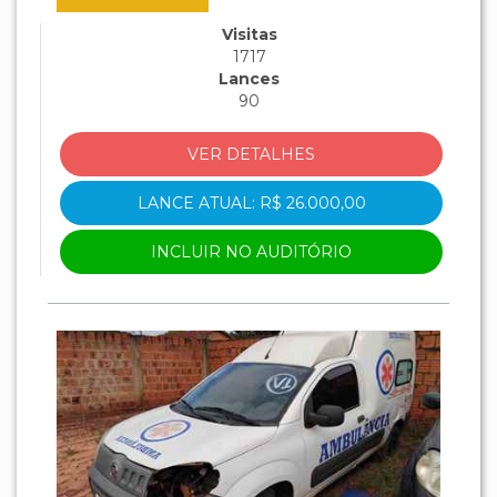
9BD17309TA4317761, MOTOR
X7*0576474*.
Visitas
1717
Lances
90
VER DETALHES
LANCE ATUAL: R$ 26.000,00
INCLUIR NO AUDITÓRIO