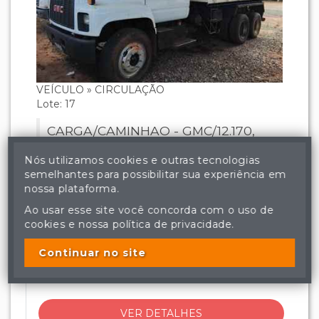
VEÍCULO » CIRCULAÇÃO
Lote: 17
CARGA/CAMINHAO - GMC/12.170,
ANO 1999/2000, COR BRANCA,
Nós utilizamos cookies e outras tecnologias
COMBUSTÍVEL DIESEL, PLACA
semelhantes para possibilitar sua experiência em
HQH7452, RENAVAM 736731644,
nossa plataforma.
CHASSI 9BG654NH0YC700336,
Ao usar esse site você concorda com o uso de
ARREMATADO
MOTOR 2FR07051.
cookies e nossa política de privacidade.
Visitas
3552
Continuar no site
Lances
231
VER DETALHES