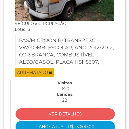
VEÍCULO » CIRCULAÇÃO
Lote: 13
PAS/MICROONIB/TRANSP.ESC -
VW/KOMBI ESCOLAR, ANO 2012/2012,
COR BRANCA, COMBUSTÍVEL
ALCO/GASOL, PLACA HSH5307,
RENAVAM 465689418, CHASSI
ARREMATADO
9BWMF07X3CP028525, MOTOR
BTJ792378.
Visitas
1620
Lances
28
VER DETALHES
LANCE ATUAL: R$ 13.600,00