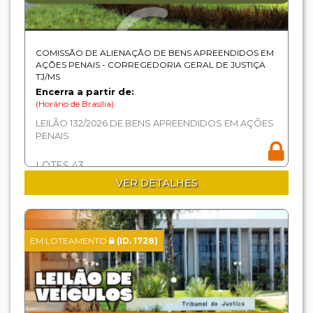
COMISSÃO DE ALIENAÇÃO DE BENS APREENDIDOS EM
AÇÕES PENAIS - CORREGEDORIA GERAL DE JUSTIÇA
TJ/MS
Encerra a partir de:
(Horário de Brasília)
LEILÃO 132/2026 DE BENS APREENDIDOS EM AÇÕES
PENAIS
LOTES 43
VER DETALHES
EM LOTEAMENTO
(ID. 1728)