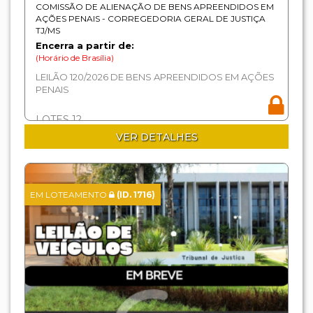
COMISSÃO DE ALIENAÇÃO DE BENS APREENDIDOS EM
AÇÕES PENAIS - CORREGEDORIA GERAL DE JUSTIÇA
TJ/MS
Encerra a partir de:
(Horário de Brasília)
LEILÃO 120/2026 DE BENS APREENDIDOS EM AÇÕES
PENAIS
LOTES 12
VER DETALHES
EM LOTEAMENTO
(ID. 1716)