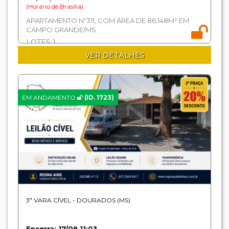
(Horário de Brasília)
APARTAMENTO Nº311, COM ÁREA DE 86,148M² EM
CAMPO GRANDE/MS.
LOTES 1
VER DETALHES
EM ANDAMENTO
(ID. 1723)
3ª VARA CÍVEL - DOURADOS (MS)
Encerra: 17/09 11:03