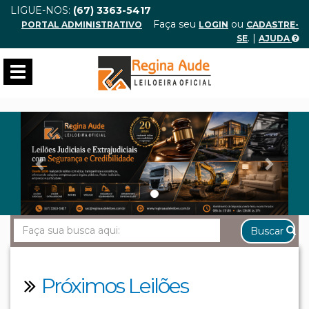
LIGUE-NOS:
(67) 3363-5417
Faça seu
ou
PORTAL ADMINISTRATIVO
LOGIN
CADASTRE-
. |
SE
AJUDA
Toggle
navigation
Anterior
Próx
Buscar
Próximos Leilões