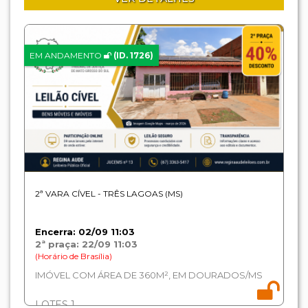
EM ANDAMENTO
(ID. 1726)
2ª VARA CÍVEL - TRÊS LAGOAS (MS)
Encerra: 02/09 11:03
2ª praça: 22/09 11:03
(Horário de Brasília)
IMÓVEL COM ÁREA DE 360M², EM DOURADOS/MS
LOTES 1