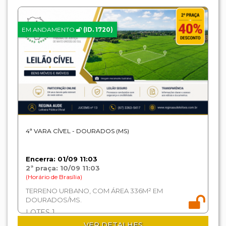
EM ANDAMENTO
(ID. 1720)
4ª VARA CÍVEL - DOURADOS (MS)
Encerra: 01/09 11:03
2ª praça: 10/09 11:03
(Horário de Brasília)
TERRENO URBANO, COM ÁREA 336M² EM
DOURADOS/MS.
LOTES 1
VER DETALHES