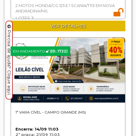
2 MOTOS HONDA/CG 125 E 1 SCANIA/T113 EM NOVA
ANDRADINA/MS.
LOTES 3
VER DETALHES
Precisa de ajuda? Clique aqui.
EM ANDAMENTO
(ID. 1722)
1ª VARA CÍVEL - CAMPO GRANDE (MS)
Encerra: 14/09 11:03
2ª praça: 21/09 11:03