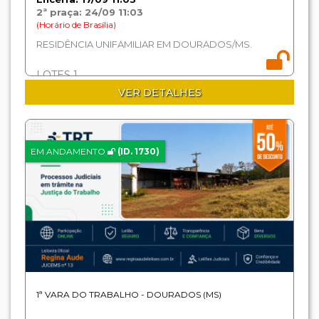
2ª praça: 24/09 11:03
(Horário de Brasília)
RESIDÊNCIA UNIFAMILIAR EM DOURADOS/MS.
LOTES 1
VER DETALHES
EM ANDAMENTO
(ID. 1730)
1ª VARA DO TRABALHO - DOURADOS (MS)