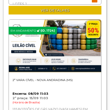
LOTES 1
VER DETALHES
EM ANDAMENTO
(ID. 1724)
2ª VARA CÍVEL - NOVA ANDRADINA (MS)
Encerra: 08/09 11:03
2ª praça: 15/09 11:03
(Horário de Brasília)
135 BOTIJÕES DE GÁS VAZIO (VASILHAMES) EM