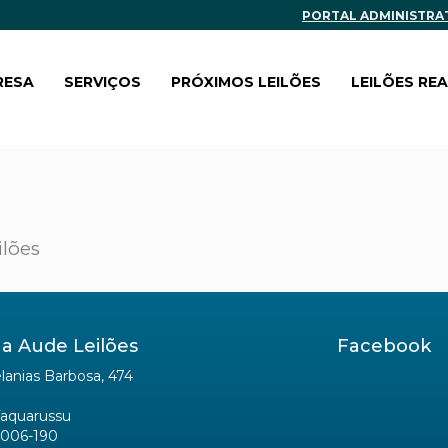
PORTAL ADMINISTRA
RESA
SERVIÇOS
PRÓXIMOS LEILÕES
LEILÕES RE
ilões
a Aude Leilões
Facebook
anias Barbosa, 474
Taquarussu
006-190