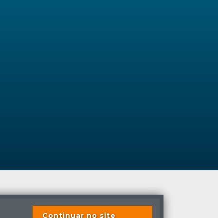
s previstas em lei.
Continuar no site