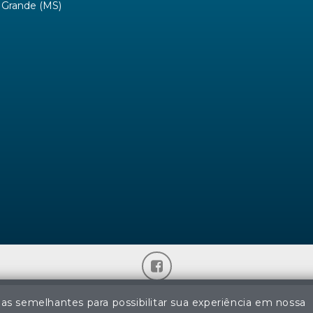
Grande (MS)
© Regina Aude Leilões - Todos os direitos reservados
ias semelhantes para possibilitar sua experiência em nossa
ção não autorizada do conteúdo deste site poderá acarretar em pena