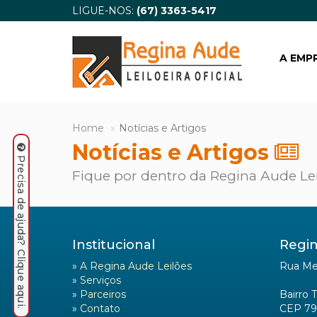
LIGUE-NOS:
(67) 3363-5417
A EMP
Home
Notícias e Artigos
Notícias e Artigos
Precisa de ajuda? Clique aqui.
Fique por dentro da Regina Aude Le
Institucional
Regin
»
A Regina Aude Leilões
Rua Mel
»
Serviços
»
Parceiros
Bairro 
»
Contato
CEP 79