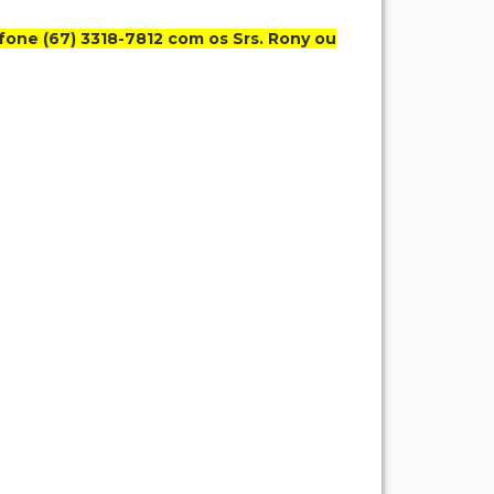
efone (67) 3318-7812 com os Srs. Rony ou