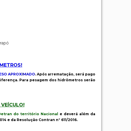
arapó
ÔMETROS!
PESO APROXIMADO
. Após arrematação, será pago
diferença. Para pesagem dos hidrômetros serão
 VEÍCULO!
Detran do território Nacional
e deverá além da
14 e da Resolução Contran n° 611/2016.