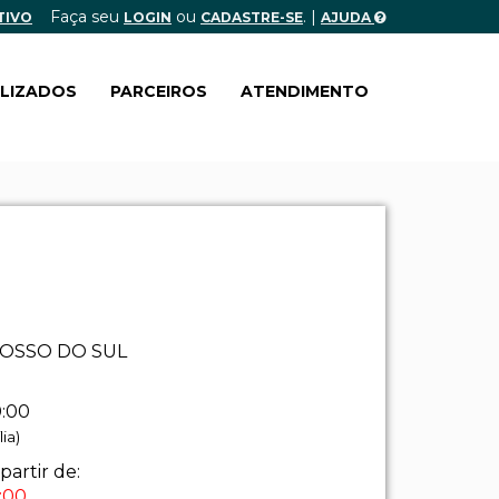
Faça seu
ou
. |
TIVO
LOGIN
CADASTRE-SE
AJUDA
ALIZADOS
PARCEIROS
ATENDIMENTO
OSSO DO SUL
0:00
ia)
partir de:
:00