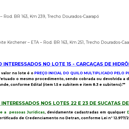
 – Rod. BR 163, Km 239, Trecho Dourados-Caarapó
ite Kirchener – ETA – Rod. BR 163, Km 251, Trecho Dourados-Ca
 INTERESSADOS NO LOTE 15 - CARCAÇAS DE HIDR
O valor no lote é o
PREÇO INICIAL DO QUILO MULTIPLICADO PELO 
 efetuado o mesmo procedimento, sendo cobrada ou devolvida a 
, conforme Edital (item 1.5 e subitem e item 8.3 e subitens).**
INTERESSADOS NOS LOTES 22 E 23 DE SUCATAS DE
e a pessoas Jurídicas
, devidamente cadastradas em qualquer
tificado de Credenciamento no Detran, conforme Lei n° 12.977/20