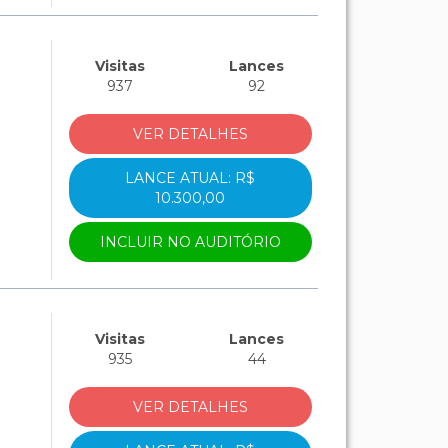
Visitas
Lances
937
92
VER DETALHES
LANCE ATUAL: R$
10.300,00
INCLUIR NO AUDITÓRIO
Visitas
Lances
935
44
VER DETALHES