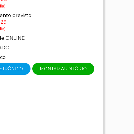
ia)
nto previsto:
:29
ia)
de ONLINE
ADO
ico
LETRÔNICO
MONTAR AUDITÓRIO