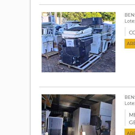
BEN
Lote
C
AR
BEN
Lote
M
G
AR