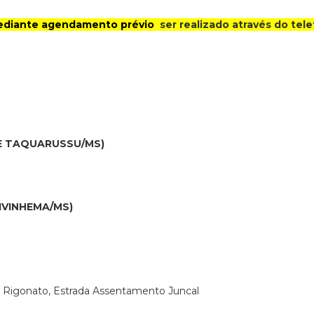
á mediante agendamento prévio
ser realizado através do tel
DE TAQUARUSSU/MS)
 IVINHEMA/MS)
o Rigonato, Estrada Assentamento Juncal