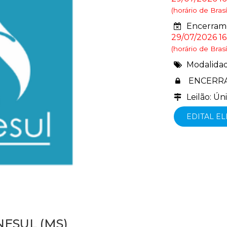
(horário de Brasíl
Encerrame
29/07/2026 16
(horário de Brasíl
Modalida
ENCERR
Leilão: Ún
EDITAL E
NESUL (MS)