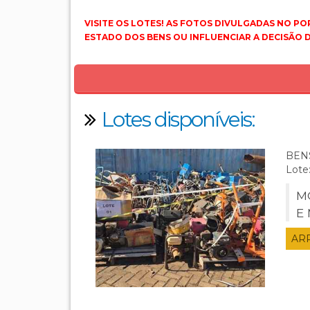
VISITE OS LOTES! AS FOTOS DIVULGADAS NO P
ESTADO DOS BENS OU INFLUENCIAR A DECISÃO
Lotes disponíveis:
BEN
Lote:
M
E
AR