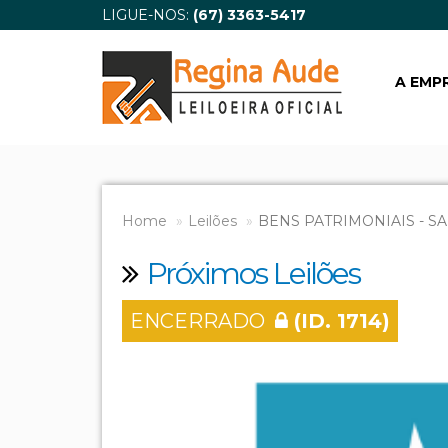
LIGUE-NOS:
(67) 3363-5417
A EMP
Home
Leilões
BENS PATRIMONIAIS - SA
Próximos Leilões
ENCERRADO
(ID. 1714)