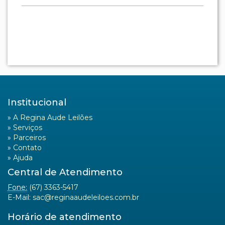
Institucional
»
A Regina Aude Leilões
»
Serviços
»
Parceiros
»
Contato
»
Ajuda
Central de Atendimento
Fone:
(67) 3363-5417
E-Mail:
sac@reginaaudeleiloes.com.br
Horário de atendimento