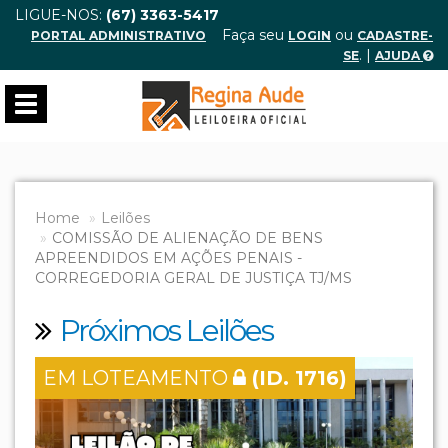
LIGUE-NOS:
(67) 3363-5417
Faça seu
ou
PORTAL ADMINISTRATIVO
LOGIN
CADASTRE-
. |
SE
AJUDA
Toggle
navigation
Home
Leilões
COMISSÃO DE ALIENAÇÃO DE BENS
APREENDIDOS EM AÇÕES PENAIS -
CORREGEDORIA GERAL DE JUSTIÇA TJ/MS
Próximos Leilões
EM LOTEAMENTO
(ID. 1716)