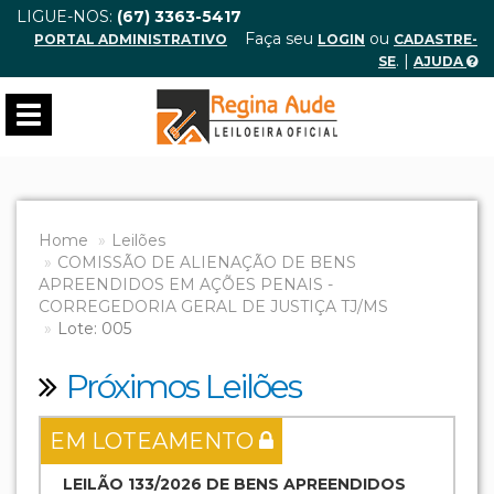
LIGUE-NOS:
(67) 3363-5417
Faça seu
ou
PORTAL ADMINISTRATIVO
LOGIN
CADASTRE-
. |
SE
AJUDA
Toggle
navigation
Home
Leilões
COMISSÃO DE ALIENAÇÃO DE BENS
APREENDIDOS EM AÇÕES PENAIS -
CORREGEDORIA GERAL DE JUSTIÇA TJ/MS
Lote: 005
Próximos Leilões
EM LOTEAMENTO
LEILÃO 133/2026 DE BENS APREENDIDOS