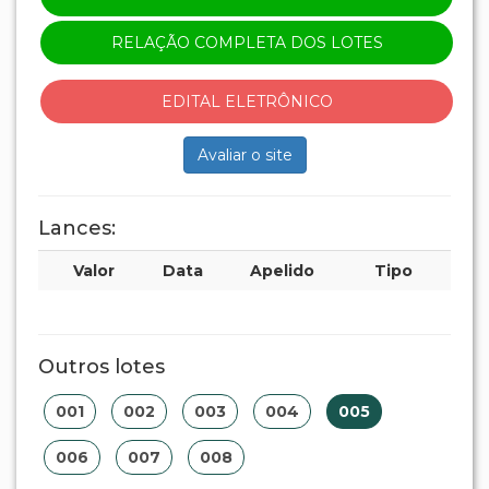
RELAÇÃO COMPLETA DOS LOTES
EDITAL ELETRÔNICO
Avaliar o site
Lances:
Valor
Data
Apelido
Tipo
Outros lotes
001
002
003
004
005
006
007
008