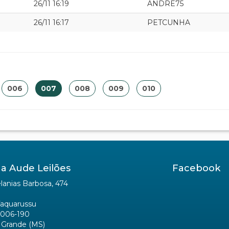
26/11 16:19
ANDRE75
26/11 16:17
PETCUNHA
006
007
008
009
010
a Aude Leilões
Facebook
anias Barbosa, 474
Taquarussu
006-190
Grande (MS)