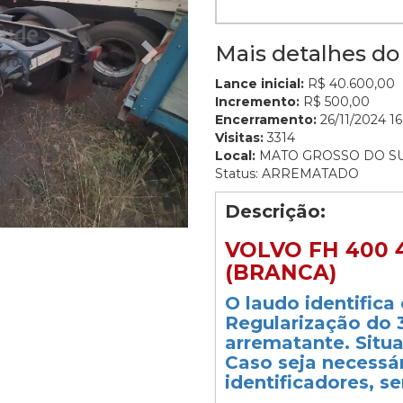
Mais detalhes do 
Lance inicial:
R$ 40.600,00
Incremento:
R$ 500,00
Encerramento:
26/11/2024 16
Visitas:
3314
Local:
MATO GROSSO DO S
Status: ARREMATADO
Descrição:
VOLVO FH 400 4
(BRANCA)
O laudo identifica
Regularização do 3
arrematante. Situa
Caso seja necessá
identificadores, s