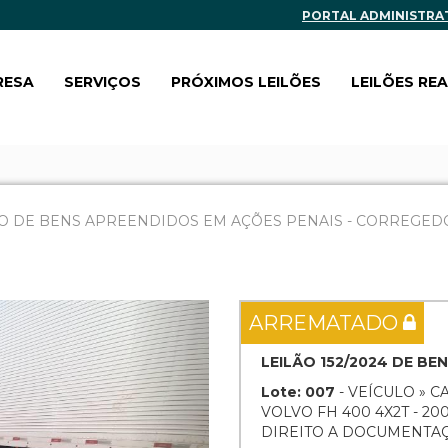
PORTAL ADMINISTRA
RESA
SERVIÇOS
PRÓXIMOS LEILÕES
LEILÕES RE
O DE BENS APREENDIDOS EM AÇÕES PENAIS - CORREGEDOR
Next
ARREMATADO
LEILÃO 152/2024 DE B
Lote: 007
- VEÍCULO » 
VOLVO FH 400 4X2T - 20
DIREITO A DOCUMENTA