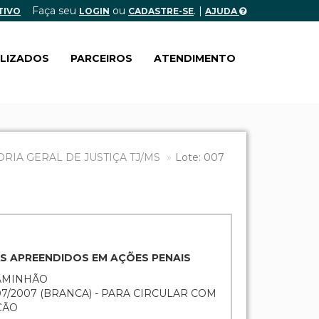
Faça seu
ou
. |
TIVO
LOGIN
CADASTRE-SE
AJUDA
ALIZADOS
PARCEIROS
ATENDIMENTO
IA GERAL DE JUSTIÇA TJ/MS
Lote: 007
ENS APREENDIDOS EM AÇÕES PENAIS
CAMINHÃO
07/2007 (BRANCA) - PARA CIRCULAR COM
ÇÃO