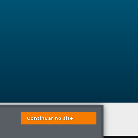
Continuar no site
s previstas em lei.