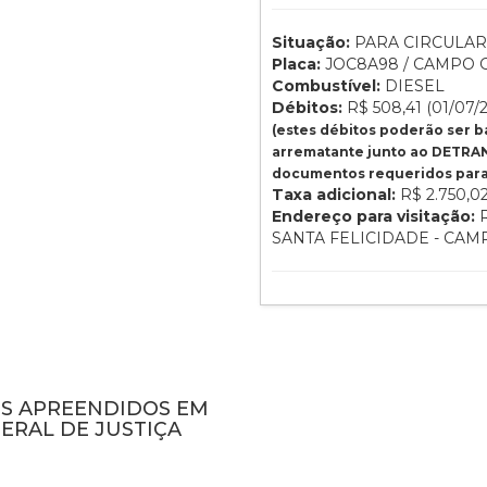
Situação:
PARA CIRCULAR
Placa:
JOC8A98 / CAMPO G
Combustível:
DIESEL
Débitos:
R$ 508,41 (01/07/
(estes débitos poderão ser 
arrematante junto ao DETRAN
documentos requeridos para 
Taxa adicional:
R$ 2.750,0
Endereço para visitação:
R
SANTA FELICIDADE - CA
NS APREENDIDOS EM
ERAL DE JUSTIÇA