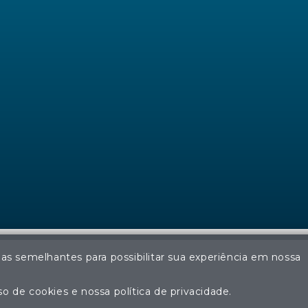
ias semelhantes para possibilitar sua experiência em nossa
© Regina Aude Leilões - Todos os direitos reservados
ção não autorizada do conteúdo deste site poderá acarretar em pena
o de cookies e nossa política de privacidade.