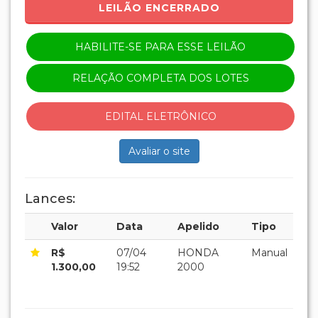
LEILÃO ENCERRADO
HABILITE-SE PARA ESSE LEILÃO
RELAÇÃO COMPLETA DOS LOTES
EDITAL ELETRÔNICO
Avaliar o site
Lances:
Valor
Data
Apelido
Tipo
R$
07/04
HONDA
Manual
1.300,00
19:52
2000