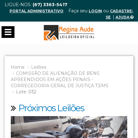
LIGUE-NOS:
(67) 3363-5417
Faça seu
ou
PORTAL ADMINISTRATIVO
LOGIN
CADASTRE-
. |
SE
AJUDA
Toggle
navigation
Home
Leilões
COMISSÃO DE ALIENAÇÃO DE BENS
APREENDIDOS EM AÇÕES PENAIS -
CORREGEDORIA GERAL DE JUSTIÇA TJ/MS
Lote: 032
Próximos Leilões
Previous
Next