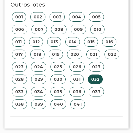
Outros lotes
001
002
003
004
005
006
007
008
009
010
011
012
013
014
015
016
017
018
019
020
021
022
023
024
025
026
027
028
029
030
031
032
033
034
035
036
037
038
039
040
041