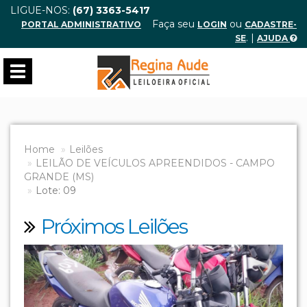
LIGUE-NOS:
(67) 3363-5417
Faça seu
ou
PORTAL ADMINISTRATIVO
LOGIN
CADASTRE-
. |
SE
AJUDA
Toggle
navigation
Home
Leilões
LEILÃO DE VEÍCULOS APREENDIDOS - CAMPO
GRANDE (MS)
Lote: 09
Próximos Leilões
Previous
Next