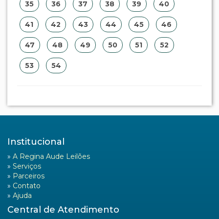
35
36
37
38
39
40
41
42
43
44
45
46
47
48
49
50
51
52
53
54
Institucional
»
A Regina Aude Leilões
»
Serviços
»
Parceiros
»
Contato
»
Ajuda
Central de Atendimento