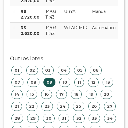
2.820,00
11:43
R$
14/03
URYA
Manual
2.720,00
11:43
R$
14/03
WLADIMIR
Automático
2.620,00
11:42
Outros lotes
01
02
03
04
05
06
07
08
09
10
11
12
13
14
15
16
17
18
19
20
21
22
23
24
25
26
27
28
29
30
31
32
33
34