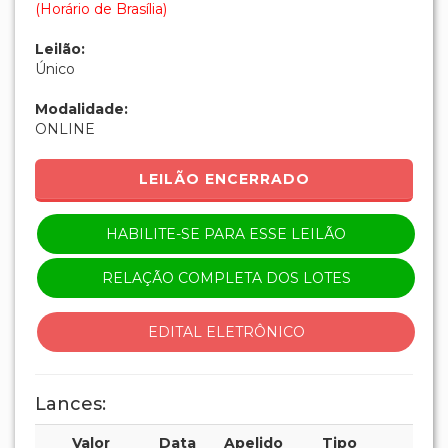
(Horário de Brasília)
Leilão:
Único
Modalidade:
ONLINE
LEILÃO ENCERRADO
HABILITE-SE PARA ESSE LEILÃO
RELAÇÃO COMPLETA DOS LOTES
EDITAL ELETRÔNICO
Lances:
Valor
Data
Apelido
Tipo