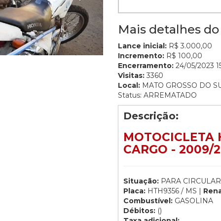
Mais detalhes do 
Lance inicial:
R$ 3.000,00
Incremento:
R$ 100,00
Encerramento:
24/05/2023 15
Visitas:
3360
Local:
MATO GROSSO DO S
Status: ARREMATADO
Descrição:
MOTOCICLETA 
CARGO - 2009/
Situação:
PARA CIRCULAR
Placa:
HTH9356 / MS |
Ren
Combustível:
GASOLINA
Débitos:
()
Taxa adicional: