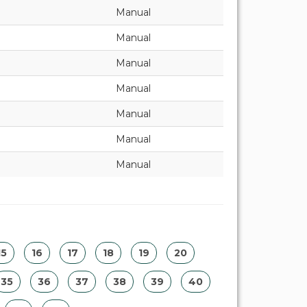
Manual
Manual
Manual
Manual
Manual
Manual
Manual
15
16
17
18
19
20
35
36
37
38
39
40