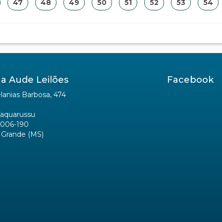
47
48
49
50
51
52
53
54
a Aude Leilões
Facebook
anias Barbosa, 474
Taquarussu
006-190
Grande (MS)