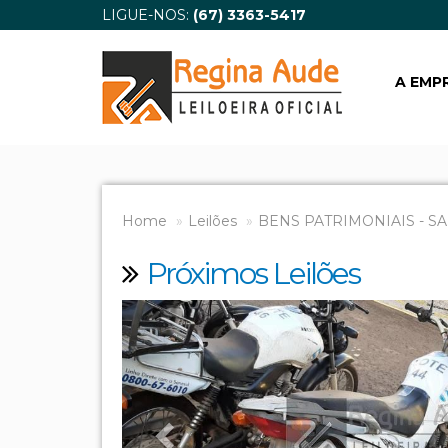
LIGUE-NOS:
(67) 3363-5417
A EMP
Home
Leilões
BENS PATRIMONIAIS - SA
Próximos Leilões
Previous