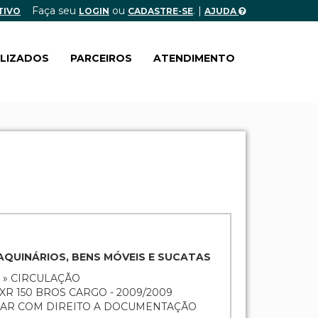
Faça seu
ou
. |
TIVO
LOGIN
CADASTRE-SE
AJUDA
ALIZADOS
PARCEIROS
ATENDIMENTO
MAQUINÁRIOS, BENS MÓVEIS E SUCATAS
 » CIRCULAÇÃO
R 150 BROS CARGO - 2009/2009
ULAR COM DIREITO A DOCUMENTAÇÃO