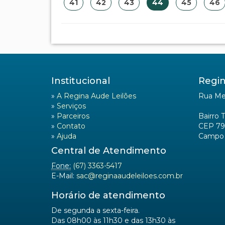
41
42
43
44
45
46
Institucional
Regin
»
A Regina Aude Leilões
Rua Mel
»
Serviços
»
Parceiros
Bairro 
»
Contato
CEP 79
»
Ajuda
Campo 
Central de Atendimento
Fone:
(67) 3363-5417
E-Mail:
sac@reginaaudeleiloes.com.br
Horário de atendimento
De segunda a sexta-feira.
Das 08h00 às 11h30 e das 13h30 às