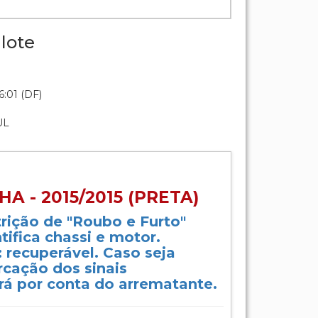
lote
:01 (DF)
UL
HA - 2015/2015 (PRETA)
trição de "Roubo e Furto"
tifica chassi e motor.
 recuperável. Caso seja
rcação dos sinais
erá por conta do arrematante.