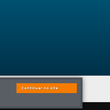
Continuar no site
s previstas em lei.