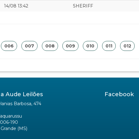
14/08 13:42
SHERIFF
006
007
008
009
010
011
012
a Aude Leilões
Facebook
anias Barbosa, 474
Taquarussu
006-190
Grande (MS)