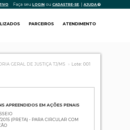
Faça seu
ou
. |
TIVO
LOGIN
CADASTRE-SE
AJUDA
ALIZADOS
PARCEIROS
ATENDIMENTO
IA GERAL DE JUSTIÇA TJ/MS
Lote: 001
ENS APREENDIDOS EM AÇÕES PENAIS
ASSEIO
5/2015 (PRETA) - PARA CIRCULAR COM
ÇÃO