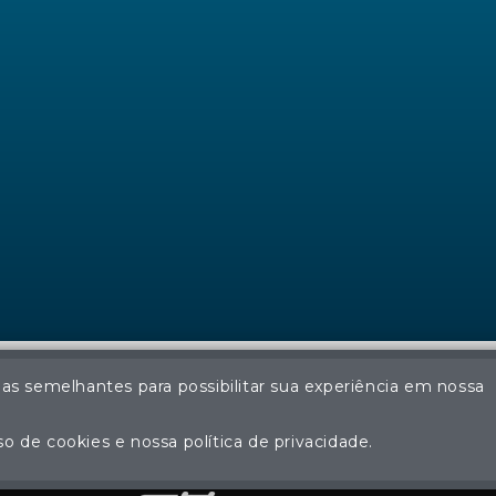
ias semelhantes para possibilitar sua experiência em nossa
© Regina Aude Leilões - Todos os direitos reservados
ção não autorizada do conteúdo deste site poderá acarretar em pena
o de cookies e nossa política de privacidade.
Plataforma