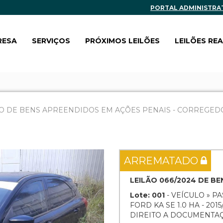
PORTAL ADMINISTRA
RESA
SERVIÇOS
PRÓXIMOS LEILÕES
LEILÕES RE
O DE BENS APREENDIDOS EM AÇÕES PENAIS - CORREGEDOR
Next
ARREMATADO
LEILÃO 066/2024 DE B
Lote: 001
- VEÍCULO » P
FORD KA SE 1.0 HA - 201
DIREITO A DOCUMENTA