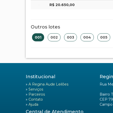
R$ 20.650,00
Outros lotes
001
002
003
004
005
Institucional
Regin
»
A Regina Aude Leilões
Rua Mel
»
Serviços
»
Parceiros
Bairro 
»
Contato
CEP 79
»
Ajuda
Campo 
Central de Atendimento