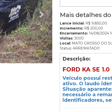
Mais detalhes do 
Lance inicial:
R$ 9.850,00
Incremento:
R$ 200,00
Encerramento:
14/08/2024 16
Visitas:
3000
Local:
MATO GROSSO DO S
Status: ARREMATADO
Descrição:
FORD KA SE 1.0 
Veículo possui res
ativo. O laudo iden
Situação aparente:
necessário a rema
identificadores, s