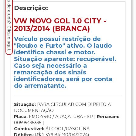
Precisa de ajuda? Clique aqui.
Descrição:
VW NOVO GOL 1.0 CITY -
2013/2014 (BRANCA)
Veículo possui restrição de
"Roubo e Furto" ativo. O laudo
identifica chassi e motor.
Situação aparente: recuperável.
Caso seja necessário a
remarcação dos sinais
identificadores, será por conta
do arrematante.
Situação:
PARA CIRCULAR COM DIREITO A
DOCUMENTAÇÃO
Placa:
FMO-7530 / ARAÇATUBA - SP |
Renavam:
00595435335 |
Combustível:
ÁLCOOL/GASOLINA
Débitos:
R$ 2.379,84 (30/04/2024)