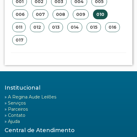
001
002
003
004
005
006
007
008
009
010
011
012
013
014
015
016
017
Institucional
»
A Regina Aude Leilões
»
Serviços
»
Parceiros
»
Contato
»
Ajuda
Central de Atendimento