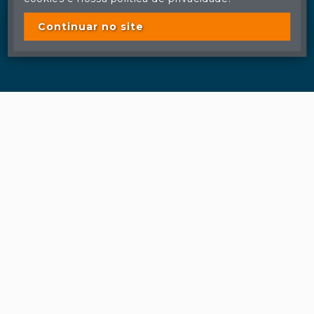
Continuar no site
Facebook
© Regina Aude Leilões - Todos os direitos reservados
A cópia ou reprodução não autorizada do conteúdo deste site
poderá acarretar em penas previstas em lei.
Plataforma