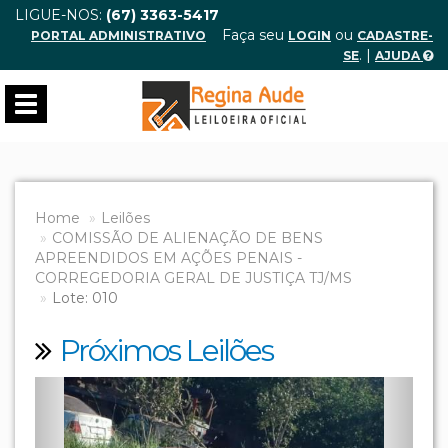
LIGUE-NOS:
(67) 3363-5417
Faça seu
ou
PORTAL ADMINISTRATIVO
LOGIN
CADASTRE-
. |
SE
AJUDA
Toggle
navigation
Home
Leilões
COMISSÃO DE ALIENAÇÃO DE BENS
APREENDIDOS EM AÇÕES PENAIS -
CORREGEDORIA GERAL DE JUSTIÇA TJ/MS
Lote: 010
Próximos Leilões
Previous
Next