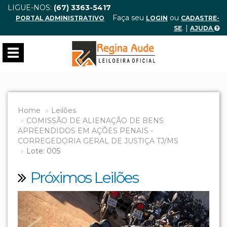
LIGUE-NOS:
(67) 3363-5417
Faça seu
ou
PORTAL ADMINISTRATIVO
LOGIN
CADASTRE-
. |
SE
AJUDA
Toggle
navigation
Home
Leilões
COMISSÃO DE ALIENAÇÃO DE BENS
APREENDIDOS EM AÇÕES PENAIS -
CORREGEDORIA GERAL DE JUSTIÇA TJ/MS
Lote: 005
Próximos Leilões
Previous
Next