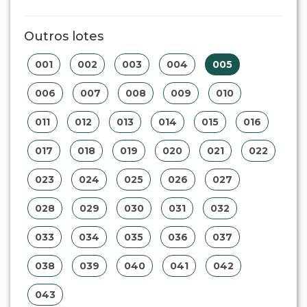
Outros lotes
001
002
003
004
005
006
007
008
009
010
011
012
013
014
015
016
017
018
019
020
021
022
023
024
025
026
027
028
029
030
031
032
033
034
035
036
037
038
039
040
041
042
043