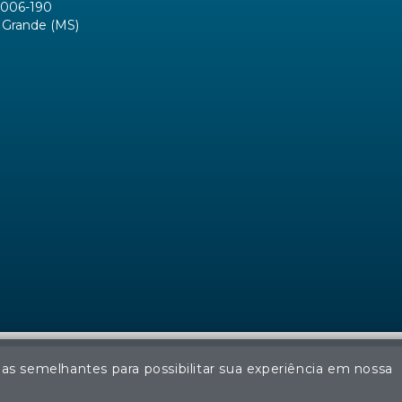
006-190
Grande (MS)
ias semelhantes para possibilitar sua experiência em nossa
© Regina Aude Leilões - Todos os direitos reservados