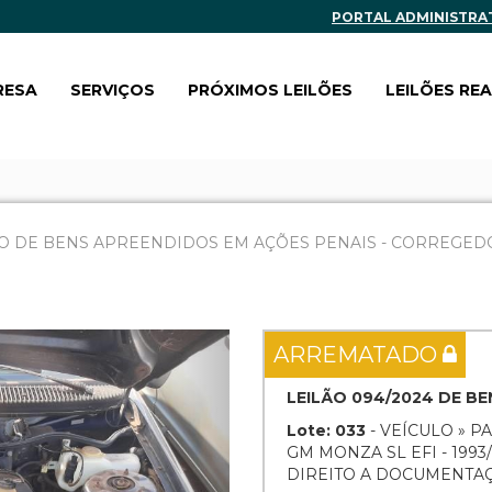
PORTAL ADMINISTRA
RESA
SERVIÇOS
PRÓXIMOS LEILÕES
LEILÕES RE
O DE BENS APREENDIDOS EM AÇÕES PENAIS - CORREGEDOR
Next
ARREMATADO
LEILÃO 094/2024 DE B
Lote: 033
- VEÍCULO » P
GM MONZA SL EFI - 1993
DIREITO A DOCUMENTA