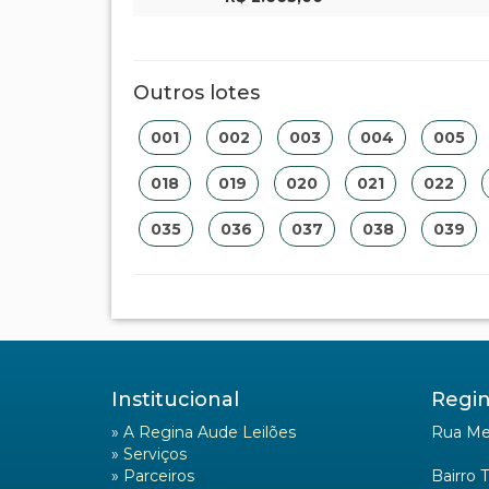
Outros lotes
001
002
003
004
005
018
019
020
021
022
035
036
037
038
039
Institucional
Regin
»
A Regina Aude Leilões
Rua Mel
»
Serviços
»
Parceiros
Bairro 