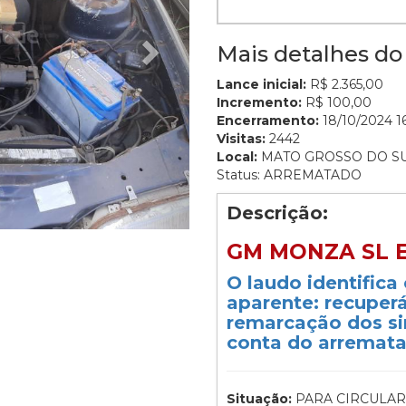
Mais detalhes do 
Lance inicial:
R$ 2.365,00
Incremento:
R$ 100,00
Encerramento:
18/10/2024 16
Visitas:
2442
Local:
MATO GROSSO DO S
Status: ARREMATADO
Descrição:
GM MONZA SL EF
O laudo identifica
aparente: recuperá
remarcação dos sin
conta do arremata
Situação:
PARA CIRCULAR