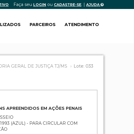
Faça seu
ou
. |
TIVO
LOGIN
CADASTRE-SE
AJUDA
ALIZADOS
PARCEIROS
ATENDIMENTO
IA GERAL DE JUSTIÇA TJ/MS
Lote: 033
ENS APREENDIDOS EM AÇÕES PENAIS
ASSEIO
/1993 (AZUL) - PARA CIRCULAR COM
ÇÃO