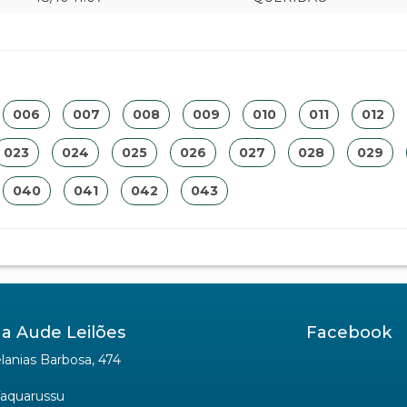
006
007
008
009
010
011
012
023
024
025
026
027
028
029
040
041
042
043
a Aude Leilões
Facebook
anias Barbosa, 474
Taquarussu