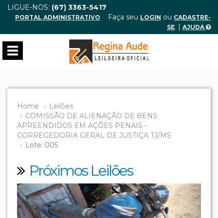
LIGUE-NOS:
(67) 3363-5417
Faça seu
ou
PORTAL ADMINISTRATIVO
LOGIN
CADASTRE-
. |
SE
AJUDA
Toggle
navigation
Home
Leilões
COMISSÃO DE ALIENAÇÃO DE BENS
APREENDIDOS EM AÇÕES PENAIS -
CORREGEDORIA GERAL DE JUSTIÇA TJ/MS
Lote: 005
Próximos Leilões
Previous
Next