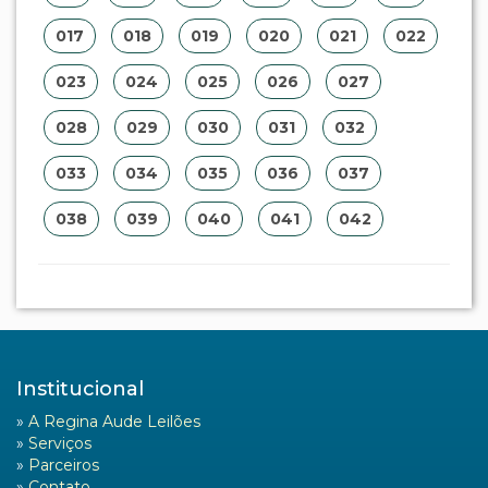
017
018
019
020
021
022
023
024
025
026
027
028
029
030
031
032
033
034
035
036
037
038
039
040
041
042
Institucional
»
A Regina Aude Leilões
»
Serviços
»
Parceiros
»
Contato