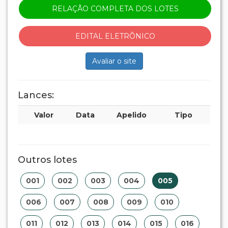
RELAÇÃO COMPLETA DOS LOTES
EDITAL ELETRÔNICO
Avaliar o site
Lances:
Valor
Data
Apelido
Tipo
Outros lotes
001
002
003
004
005
006
007
008
009
010
011
012
013
014
015
016