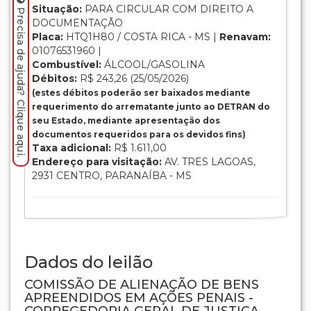
Situação:
PARA CIRCULAR COM DIREITO A
Precisa de ajuda? Clique aqui.
DOCUMENTAÇÃO
Placa:
HTQ1H80 / COSTA RICA - MS |
Renavam:
01076531960 |
Combustível:
ÁLCOOL/GASOLINA
Débitos:
R$ 243,26 (25/05/2026)
(estes débitos poderão ser baixados mediante
requerimento do arrematante junto ao DETRAN do
seu Estado, mediante apresentação dos
documentos requeridos para os devidos fins)
Taxa adicional:
R$ 1.611,00
Endereço para visitação:
AV. TRES LAGOAS,
2931 CENTRO, PARANAÍBA - MS
Dados do leilão
COMISSÃO DE ALIENAÇÃO DE BENS
APREENDIDOS EM AÇÕES PENAIS -