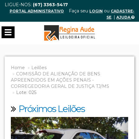
LIGUE-NOS:
(67) 3363-5417
Faça seu
ou
PORTAL ADMINISTRATIVO
LOGIN
CADASTRE-
. |
SE
AJUDA
Toggle
navigation
Home
Leilões
COMISSÃO DE ALIENAÇÃO DE BENS
APREENDIDOS EM AÇÕES PENAIS -
CORREGEDORIA GERAL DE JUSTIÇA TJ/MS
Lote: 025
Próximos Leilões
Previous
Next