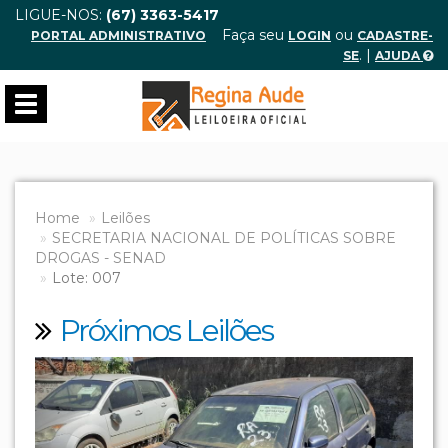
LIGUE-NOS:
(67) 3363-5417
Faça seu
ou
PORTAL ADMINISTRATIVO
LOGIN
CADASTRE-
. |
SE
AJUDA
Toggle
navigation
Home
Leilões
SECRETARIA NACIONAL DE POLÍTICAS SOBRE
DROGAS - SENAD
Lote: 007
Próximos Leilões
Previous
Next