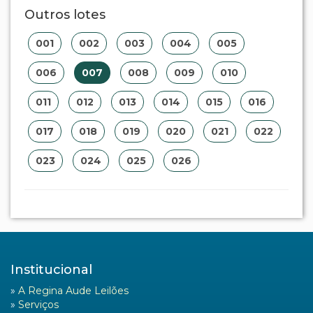
Outros lotes
001
002
003
004
005
006
007
008
009
010
011
012
013
014
015
016
017
018
019
020
021
022
023
024
025
026
Institucional
»
A Regina Aude Leilões
»
Serviços