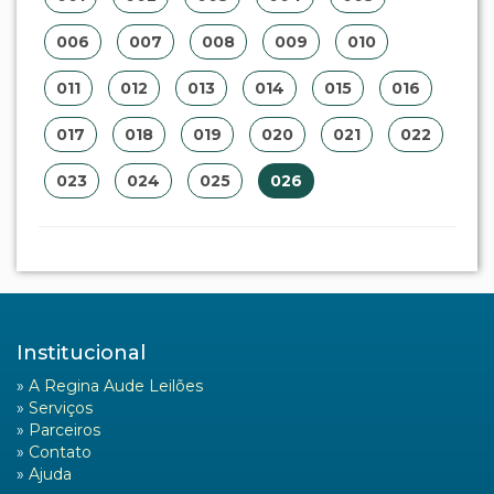
006
007
008
009
010
011
012
013
014
015
016
017
018
019
020
021
022
023
024
025
026
Institucional
»
A Regina Aude Leilões
»
Serviços
»
Parceiros
»
Contato
»
Ajuda