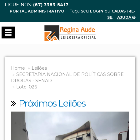
LIGUE-NOS:
(67) 3363-5417
Faça seu
ou
PORTAL ADMINISTRATIVO
LOGIN
CADASTRE-
. |
SE
AJUDA
Toggle
navigation
Home
Leilões
SECRETARIA NACIONAL DE POLÍTICAS SOBRE
DROGAS - SENAD
Lote: 026
Próximos Leilões
Previous
Next