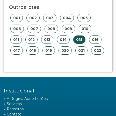
Outros lotes
001
002
003
004
005
006
007
008
009
010
011
012
013
014
015
016
017
018
019
020
021
022
Institucional
»
A Regina Aude Leilões
»
Serviços
»
Parceiros
»
Contato