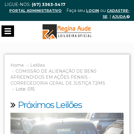
LIGUE-NOS:
(67) 3363-5417
Faça seu
ou
PORTAL ADMINISTRATIVO
LOGIN
CADASTRE-
. |
SE
AJUDA
Toggle
navigation
Home
Leilões
COMISSÃO DE ALIENAÇÃO DE BENS
APREENDIDOS EM AÇÕES PENAIS -
CORREGEDORIA GERAL DE JUSTIÇA TJ/MS
Lote: 015
Próximos Leilões
Previous
Next