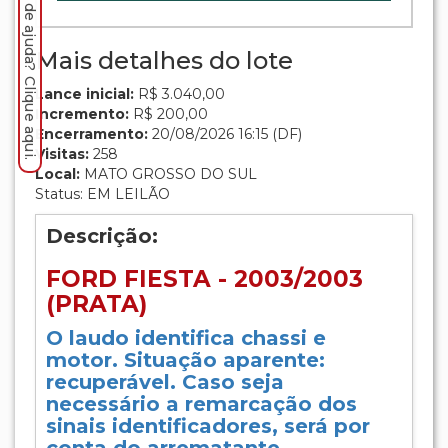
Precisa de ajuda? Clique aqui.
Mais detalhes do lote
Lance inicial:
R$ 3.040,00
Incremento:
R$ 200,00
Encerramento:
20/08/2026 16:15 (DF)
Visitas:
258
Local:
MATO GROSSO DO SUL
Status: EM LEILÃO
Descrição:
FORD FIESTA - 2003/2003
(PRATA)
O laudo identifica chassi e
motor. Situação aparente:
recuperável. Caso seja
necessário a remarcação dos
sinais identificadores, será por
conta do arrematante.