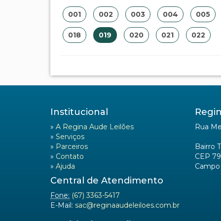
001
002
003
004
005
018
019
020
021
022
Institucional
Regin
»
A Regina Aude Leilões
Rua Mel
»
Serviços
»
Parceiros
Bairro 
»
Contato
CEP 79
»
Ajuda
Campo 
Central de Atendimento
Fone:
(67) 3363-5417
E-Mail:
sac@reginaaudeleiloes.com.br