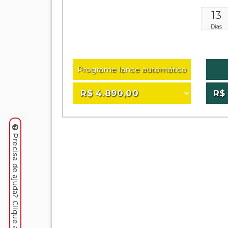
13
Dias
Programe lance automático
Precisa de ajuda? Clique aqui.