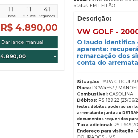
Status: EM LEILÃO
11
11
41
Horas
Minutos
Segundos
Descrição:
R$ 4.890,00
VW GOLF - 200
O laudo identifica
Dar lance manual
aparente: recuperá
remarcação dos sin
conta do arremata
Situação:
PARA CIRCULAR
Placa:
DCW4E57 / MANOEL 
Combustível:
GASOLINA
Débitos:
R$ 189,22 (23/06/
(estes débitos poderão ser 
arrematante junto ao DETRAN
documentos requeridos para 
Taxa adicional:
R$ 1.649,7
Endereço para visitação:
A
DOURADOS - MS