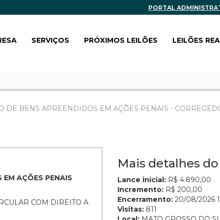
PORTAL ADMINISTRA
RESA
SERVIÇOS
PRÓXIMOS LEILÕES
LEILÕES RE
O DE BENS APREENDIDOS EM AÇÕES PENAIS - CORREGEDOR
Mais detalhes do 
S EM AÇÕES PENAIS
Lance inicial:
R$ 4.890,00
Incremento:
R$ 200,00
Encerramento:
20/08/2026 1
CIRCULAR COM DIREITO A
Visitas:
811
Local:
MATO GROSSO DO S