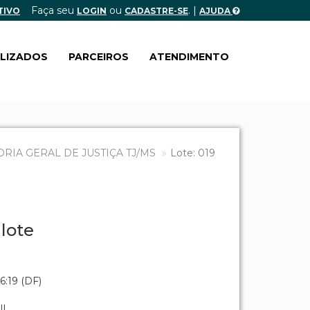
Faça seu
ou
. |
TIVO
LOGIN
CADASTRE-SE
AJUDA
ALIZADOS
PARCEIROS
ATENDIMENTO
IA GERAL DE JUSTIÇA TJ/MS
Lote: 019
lote
6:19 (DF)
UL