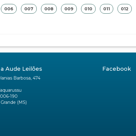
006
007
008
009
010
011
012
a Aude Leilões
Facebook
anias Barbosa, 474
Taquarussu
006-190
Grande (MS)