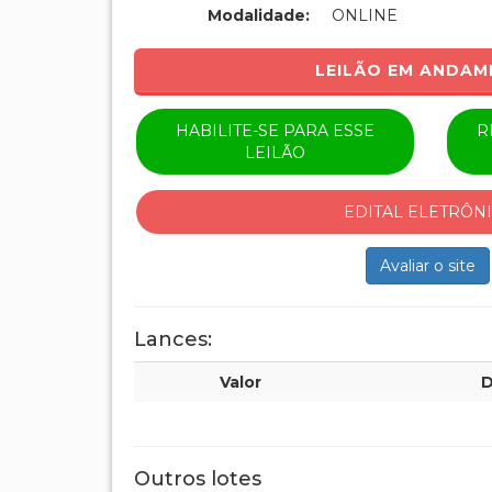
Modalidade:
ONLINE
LEILÃO EM ANDA
HABILITE-SE PARA ESSE
R
LEILÃO
EDITAL ELETRÔN
Avaliar o site
Lances:
Valor
D
Outros lotes