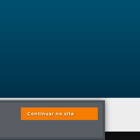
Continuar no site
s previstas em lei.