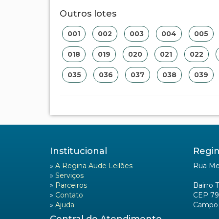
Outros lotes
001
002
003
004
005
018
019
020
021
022
035
036
037
038
039
Institucional
Regin
»
A Regina Aude Leilões
Rua Mel
»
Serviços
»
Parceiros
Bairro 
»
Contato
CEP 79
»
Ajuda
Campo 