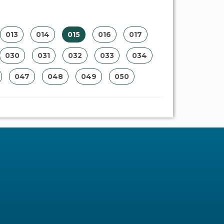
013
014
015
016
017
030
031
032
033
034
047
048
049
050