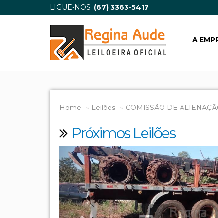
LIGUE-NOS:
(67) 3363-5417
A EMP
Home
Leilões
COMISSÃO DE ALIENAÇÃ
Próximos Leilões
Previous