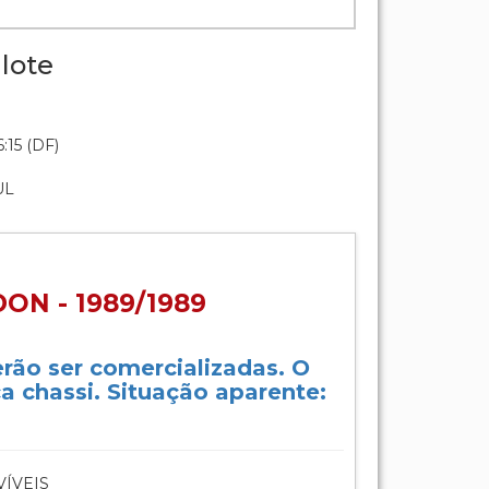
lote
:15 (DF)
UL
N - 1989/1989
rão ser comercializadas. O
ca chassi. Situação aparente:
ÍVEIS