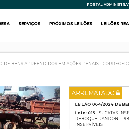
PORTAL ADMINISTRA
RESA
SERVIÇOS
PRÓXIMOS LEILÕES
LEILÕES RE
O DE BENS APREENDIDOS EM AÇÕES PENAIS - CORREGEDOR
Next
ARREMATADO
LEILÃO 064/2024 DE B
Lote: 015
- SUCATAS INSE
REBOQUE RANDON - 1989
INSERVÍVEIS