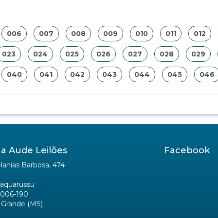
006
007
008
009
010
011
012
023
024
025
026
027
028
029
040
041
042
043
044
045
046
a Aude Leilões
Facebook
anias Barbosa, 474
Taquarussu
006-190
Grande (MS)