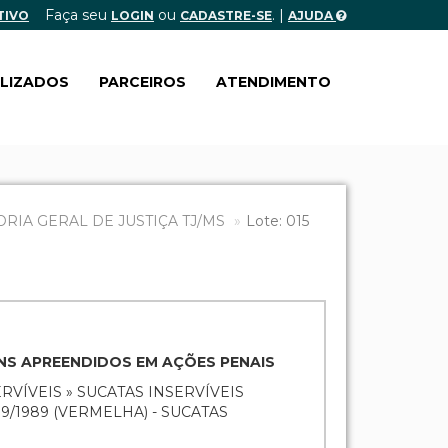
Faça seu
ou
. |
TIVO
LOGIN
CADASTRE-SE
AJUDA
ALIZADOS
PARCEIROS
ATENDIMENTO
IA GERAL DE JUSTIÇA TJ/MS
Lote: 015
ENS APREENDIDOS EM AÇÕES PENAIS
RVÍVEIS » SUCATAS INSERVÍVEIS
/1989 (VERMELHA) - SUCATAS