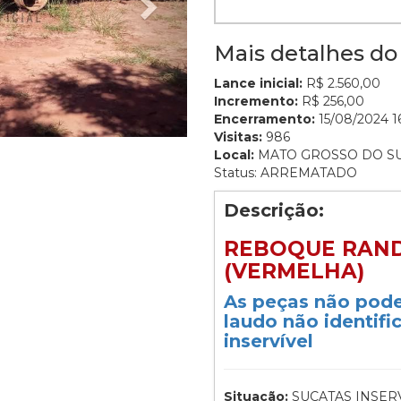
Mais detalhes do 
Lance inicial:
R$ 2.560,00
Incremento:
R$ 256,00
Encerramento:
15/08/2024 16
Visitas:
986
Local:
MATO GROSSO DO S
Status: ARREMATADO
Descrição:
REBOQUE RANDO
(VERMELHA)
As peças não pode
laudo não identifi
inservível
Situação:
SUCATAS INSERV