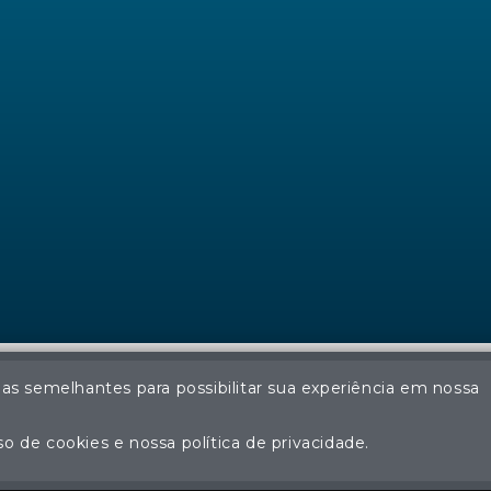
ias semelhantes para possibilitar sua experiência em nossa
© Regina Aude Leilões - Todos os direitos reservados
ção não autorizada do conteúdo deste site poderá acarretar em pena
o de cookies e nossa política de privacidade.
Plataforma