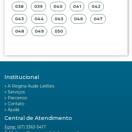
038
039
040
041
042
043
044
045
046
047
048
049
050
Institucional
»
A Regina Aude Leilões
»
Serviços
»
Parceiros
»
Contato
»
Ajuda
Central de Atendimento
Fone:
(67) 3363-5417