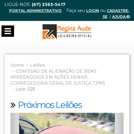
LIGUE-NOS:
(67) 3363-5417
Faça seu
ou
PORTAL ADMINISTRATIVO
LOGIN
CADASTRE-
. |
SE
AJUDA
Toggle
navigation
Home
Leilões
COMISSÃO DE ALIENAÇÃO DE BENS
APREENDIDOS EM AÇÕES PENAIS -
CORREGEDORIA GERAL DE JUSTIÇA TJ/MS
Lote: 025
Próximos Leilões
Previous
Next