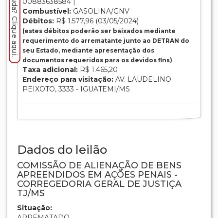
Precisa de ajuda? Clique aqui.
00883638584 |
Combustível:
GASOLINA/GNV
Débitos:
R$ 1.577,96 (03/05/2024)
(estes débitos poderão ser baixados mediante
requerimento do arrematante junto ao DETRAN do
seu Estado, mediante apresentação dos
documentos requeridos para os devidos fins)
Taxa adicional:
R$ 1.465,20
Endereço para visitação:
AV. LAUDELINO
PEIXOTO, 3333 - IGUATEMI/MS
Dados do leilão
COMISSÃO DE ALIENAÇÃO DE BENS
APREENDIDOS EM AÇÕES PENAIS -
CORREGEDORIA GERAL DE JUSTIÇA
TJ/MS
Situação:
ARREMATADO