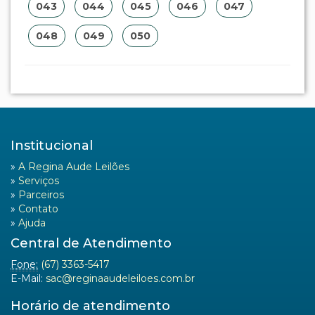
043
044
045
046
047
048
049
050
Institucional
»
A Regina Aude Leilões
»
Serviços
»
Parceiros
»
Contato
»
Ajuda
Central de Atendimento
Fone:
(67) 3363-5417
E-Mail:
sac@reginaaudeleiloes.com.br
Horário de atendimento