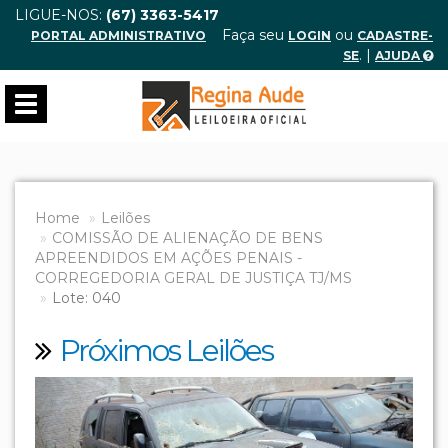
LIGUE-NOS:
(67) 3363-5417
Faça seu
ou
PORTAL ADMINISTRATIVO
LOGIN
CADASTRE-
. |
SE
AJUDA
Toggle
navigation
Home
Leilões
COMISSÃO DE ALIENAÇÃO DE BENS
APREENDIDOS EM AÇÕES PENAIS -
CORREGEDORIA GERAL DE JUSTIÇA TJ/MS
Lote: 040
Próximos Leilões
Previous
Next