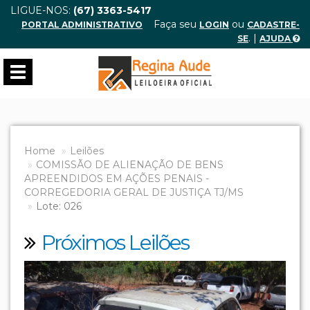
LIGUE-NOS:
(67) 3363-5417
Faça seu
ou
PORTAL ADMINISTRATIVO
LOGIN
CADASTRE-
. |
SE
AJUDA
Toggle
navigation
Home
Leilões
COMISSÃO DE ALIENAÇÃO DE BENS
APREENDIDOS EM AÇÕES PENAIS -
CORREGEDORIA GERAL DE JUSTIÇA TJ/MS
Lote: 026
Próximos Leilões
Previous
Next