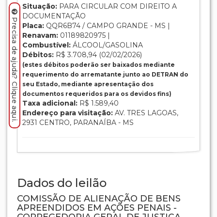
Situação:
PARA CIRCULAR COM DIREITO A
DOCUMENTAÇÃO
Precisa de ajuda? Clique aqui.
Placa:
QQR6B74 / CAMPO GRANDE - MS |
Renavam:
01189820975 |
Combustível:
ÁLCOOL/GASOLINA
Débitos:
R$ 3.708,94 (02/02/2026)
(estes débitos poderão ser baixados mediante
requerimento do arrematante junto ao DETRAN do
seu Estado, mediante apresentação dos
documentos requeridos para os devidos fins)
Taxa adicional:
R$ 1.589,40
Endereço para visitação:
AV. TRES LAGOAS,
2931 CENTRO, PARANAÍBA - MS
Dados do leilão
COMISSÃO DE ALIENAÇÃO DE BENS
APREENDIDOS EM AÇÕES PENAIS -