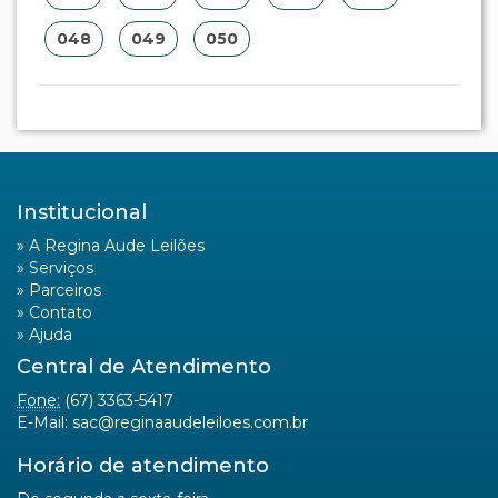
048
049
050
Institucional
»
A Regina Aude Leilões
»
Serviços
»
Parceiros
»
Contato
»
Ajuda
Central de Atendimento
Fone:
(67) 3363-5417
E-Mail:
sac@reginaaudeleiloes.com.br
Horário de atendimento