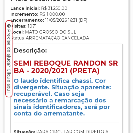
Lance inicial:
R$ 31.250,00
Incremento:
R$ 1.000,00
Encerramento:
11/05/2026 16:31 (DF)
Visitas:
1071
Precisa de ajuda? Clique aqui.
Local:
MATO GROSSO DO SUL
Status: ARREMATAÇÃO CANCELADA
Descrição:
SEMI REBOQUE RANDON SR
BA - 2020/2021 (PRETA)
O laudo identifica chassi. Cor
divergente. Situação aparente:
recuperável. Caso seja
necessário a remarcação dos
sinais identificadores, será por
conta do arrematante.
Situação:
PARA CIRCULAR COM DIREITO A