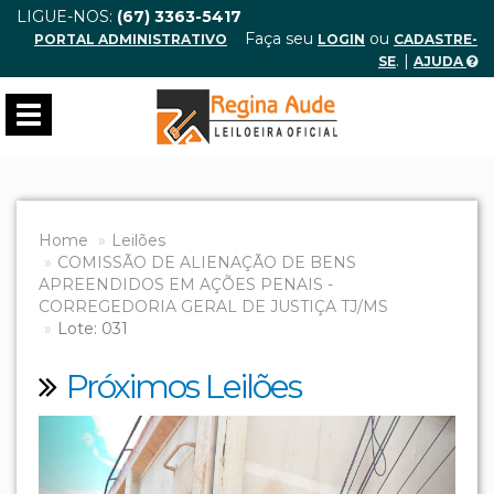
LIGUE-NOS:
(67) 3363-5417
Faça seu
ou
PORTAL ADMINISTRATIVO
LOGIN
CADASTRE-
. |
SE
AJUDA
Toggle
navigation
Home
Leilões
COMISSÃO DE ALIENAÇÃO DE BENS
APREENDIDOS EM AÇÕES PENAIS -
CORREGEDORIA GERAL DE JUSTIÇA TJ/MS
Lote: 031
Próximos Leilões
Previous
Next