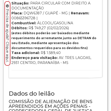
Situação:
PARA CIRCULAR COM DIREITO A
DOCUMENTAÇÃO
Precisa de ajuda? Clique aqui.
Placa:
DQW6J87 / GUAPÉ - MG |
Renavam:
00865396728 |
Combustível:
ÁLCOOL/GASOLINA
Débitos:
R$ 749,27 (02/02/2026)
(estes débitos poderão ser baixados mediante
requerimento do arrematante junto ao DETRAN do
seu Estado, mediante apresentação dos
documentos requeridos para os devidos fins)
Taxa adicional:
R$ 1.589,40
Endereço para visitação:
AV. TRES LAGOAS,
2931 CENTRO, PARANAÍBA - MS
Dados do leilão
COMISSÃO DE ALIENAÇÃO DE BENS
APREENDIDOS EM AÇÕES PENAIS -