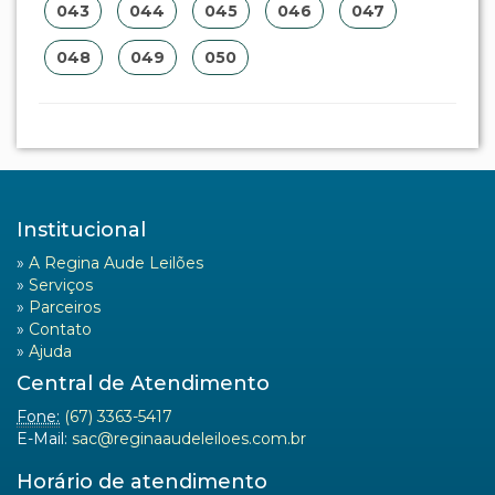
043
044
045
046
047
048
049
050
Institucional
»
A Regina Aude Leilões
»
Serviços
»
Parceiros
»
Contato
»
Ajuda
Central de Atendimento
Fone:
(67) 3363-5417
E-Mail:
sac@reginaaudeleiloes.com.br
Horário de atendimento