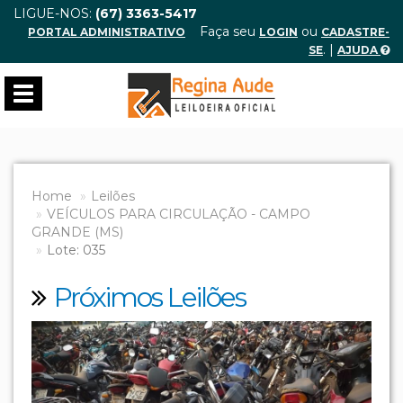
LIGUE-NOS:
(67) 3363-5417
Faça seu
ou
PORTAL ADMINISTRATIVO
LOGIN
CADASTRE-
. |
SE
AJUDA
Toggle
navigation
Home
Leilões
VEÍCULOS PARA CIRCULAÇÃO - CAMPO
GRANDE (MS)
Lote: 035
Próximos Leilões
Previous
Next