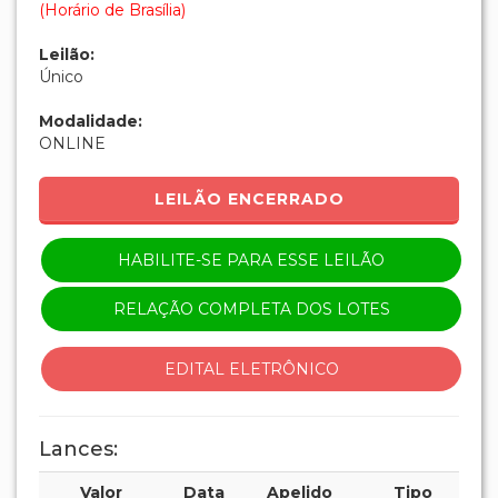
(Horário de Brasília)
Leilão:
Único
Modalidade:
ONLINE
LEILÃO ENCERRADO
HABILITE-SE PARA ESSE LEILÃO
RELAÇÃO COMPLETA DOS LOTES
EDITAL ELETRÔNICO
Lances:
Valor
Data
Apelido
Tipo