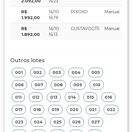
2.092,00
16:23
R$
16/10
PIXOXO
Manual
1.992,00
16:19
R$
16/10
GUSTAVOGTS
Manual
1.892,00
16:13
Outros lotes
001
002
003
004
005
006
007
008
009
010
011
012
013
014
015
016
017
018
019
020
021
022
023
024
025
026
027