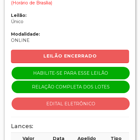
(Horário de Brasília)
Leilão:
Único
Modalidade:
ONLINE
LEILÃO ENCERRADO
HABILITE-SE PARA ESSE LEILÃO
RELAÇÃO COMPLETA DOS LOTES
EDITAL ELETRÔNICO
Lances:
Valor
Data
Apelido
Tipo