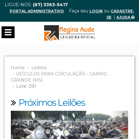
LIGUE-NOS:
(67) 3363-5417
Faça seu
ou
PORTAL ADMINISTRATIVO
LOGIN
CADASTRE-
. |
SE
AJUDA
Toggle
navigation
Home
Leilões
VEÍCULOS PARA CIRCULAÇÃO - CAMPO
GRANDE (MS)
Lote: 091
Próximos Leilões
Previous
Next