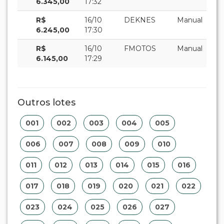
6.345,00
17:32
R$
16/10
DEKNES
Manual
6.245,00
17:30
R$
16/10
FMOTOS
Manual
6.145,00
17:29
Outros lotes
001
002
003
004
005
006
007
008
009
010
011
012
013
014
015
016
017
018
019
020
021
022
023
024
025
026
027