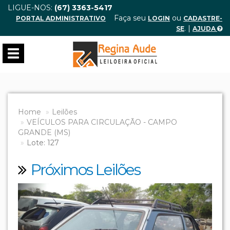
LIGUE-NOS:
(67) 3363-5417
Faça seu
ou
PORTAL ADMINISTRATIVO
LOGIN
CADASTRE-
. |
SE
AJUDA
Toggle
navigation
Home
Leilões
VEÍCULOS PARA CIRCULAÇÃO - CAMPO
GRANDE (MS)
Lote: 127
Próximos Leilões
Previous
Next