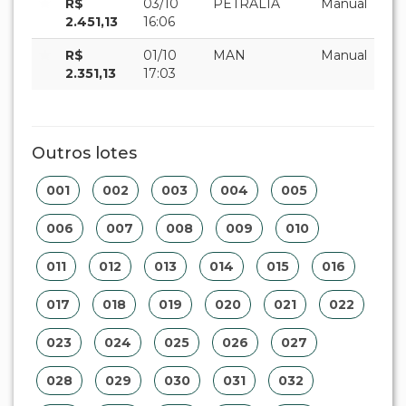
R$
03/10
PETRALIA
Manual
2.451,13
16:06
R$
01/10
MAN
Manual
2.351,13
17:03
Outros lotes
001
002
003
004
005
006
007
008
009
010
011
012
013
014
015
016
017
018
019
020
021
022
023
024
025
026
027
028
029
030
031
032