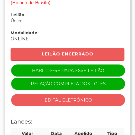
(Horário de Brasília)
Leilão:
Único
Modalidade:
ONLINE
LEILÃO ENCERRADO
HABILITE-SE PARA ESSE LEILÃO
RELAÇÃO COMPLETA DOS LOTES
EDITAL ELETRÔNICO
Lances:
Valor
Data
Apelido
Tipo