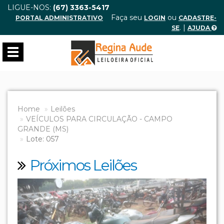
LIGUE-NOS:
(67) 3363-5417
Faça seu
ou
PORTAL ADMINISTRATIVO
LOGIN
CADASTRE-
. |
SE
AJUDA
Toggle
navigation
Home
Leilões
VEÍCULOS PARA CIRCULAÇÃO - CAMPO
GRANDE (MS)
Lote: 057
Próximos Leilões
Previous
Next