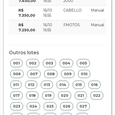
7.450,00
16:55
2000
R$
16/10
CABELLO
Manual
7.350,00
16:55
R$
16/10
FMOTOS
Manual
7.250,00
16:55
Outros lotes
001
002
003
004
005
006
007
008
009
010
011
012
013
014
015
016
017
018
019
020
021
022
023
024
025
026
027