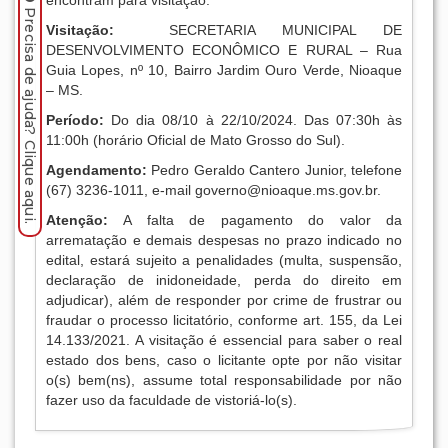
encontram para visitação.
Precisa de ajuda? Clique aqui.
Visitação:
SECRETARIA MUNICIPAL DE
DESENVOLVIMENTO ECONÔMICO E RURAL – Rua
Guia Lopes, nº 10, Bairro Jardim Ouro Verde, Nioaque
– MS.
Período:
Do dia 08/10 à 22/10/2024. Das 07:30h às
11:00h (horário Oficial de Mato Grosso do Sul).
Agendamento:
Pedro Geraldo Cantero Junior, telefone
(67) 3236-1011, e-mail
governo@nioaque.ms.gov.br
.
Atenção:
A falta de pagamento do valor da
arrematação e demais despesas no prazo indicado no
edital, estará sujeito a penalidades (multa, suspensão,
declaração de inidoneidade, perda do direito em
adjudicar), além de responder por crime de frustrar ou
fraudar o processo licitatório, conforme art. 155, da Lei
14.133/2021. A visitação é essencial para saber o real
estado dos bens, caso o licitante opte por não visitar
o(s) bem(ns), assume total responsabilidade por não
fazer uso da faculdade de vistoriá-lo(s).