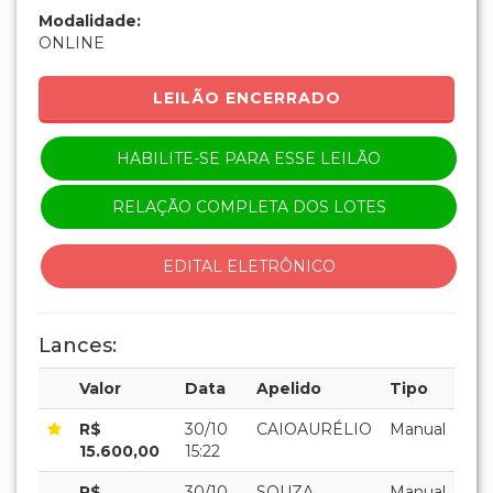
Modalidade:
ONLINE
LEILÃO ENCERRADO
HABILITE-SE PARA ESSE LEILÃO
RELAÇÃO COMPLETA DOS LOTES
EDITAL ELETRÔNICO
Lances:
Valor
Data
Apelido
Tipo
R$
30/10
CAIOAURÉLIO
Manual
15.600,00
15:22
R$
30/10
SOUZA
Manual