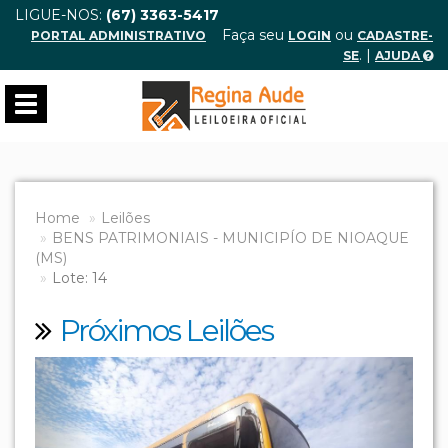
LIGUE-NOS:
(67) 3363-5417
Faça seu
ou
PORTAL ADMINISTRATIVO
LOGIN
CADASTRE-
. |
SE
AJUDA
Toggle
navigation
Home
Leilões
BENS PATRIMONIAIS - MUNICIPÍO DE NIOAQUE
(MS)
Lote: 14
Próximos Leilões
Previous
Next