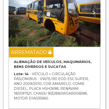
ARREMATADO
ALIENAÇÃO DE VEÍCULOS, MAQUINÁRIOS,
BENS DIVERSOS E SUCATAS
Lote: 14
- VEÍCULO » CIRCULAÇÃO
PAS/ONIBUS - VW/15.190 EOD ESC.SUPER,
ANO 2009/2010, COR AMARELO, COMB.
DIESEL, PLACA HSH2698, RENAVAM
183097521, CHASSI 9532882W0AR006598,
MOTOR D1A035960.