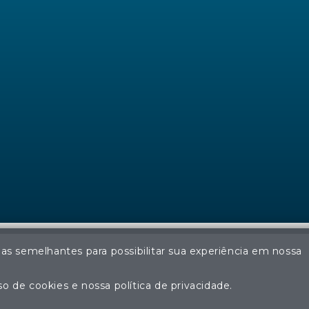
ias semelhantes para possibilitar sua experiência em nossa
© Regina Aude Leilões - Todos os direitos reservados
ção não autorizada do conteúdo deste site poderá acarretar em pena
o de cookies e nossa política de privacidade.