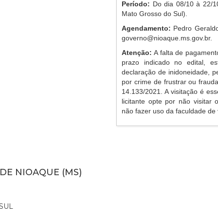
Período:
Do dia 08/10 à 22/10
Mato Grosso do Sul).
Agendamento:
Pedro Geraldo
governo@nioaque.ms.gov.br
.
Atenção:
A falta de pagament
prazo indicado no edital, es
declaração de inidoneidade, p
por crime de frustrar ou frauda
14.133/2021. A visitação é ess
licitante opte por não visitar
não fazer uso da faculdade de v
 DE NIOAQUE (MS)
SUL