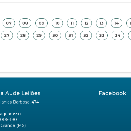
07
08
09
10
11
12
13
14
27
28
29
30
31
32
33
34
a Aude Leilões
Facebook
anias Barbosa, 474
Taquarussu
006-190
Grande (MS)