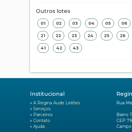
Outros lotes
01
02
03
04
05
06
21
22
23
24
25
26
41
42
43
Institucional
Regin
»
A Regina Aude Leilões
Rua Mel
»
Serviços
»
Parceiros
Bairro 
»
Contato
CEP 79
»
Ajuda
Campo 