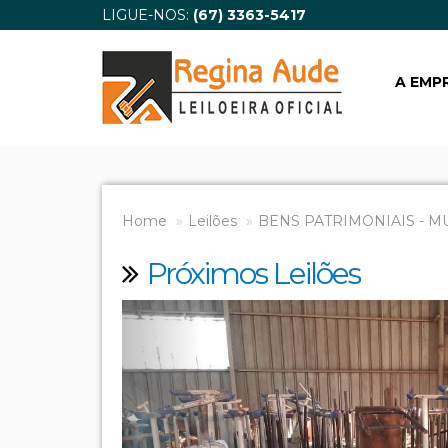
LIGUE-NOS:
(67) 3363-5417
A EMP
Home
Leilões
BENS PATRIMONIAIS - M
Próximos Leilões
Previous