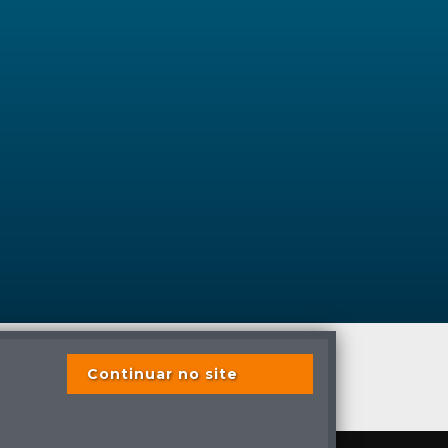
Continuar no site
s previstas em lei.