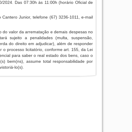
/2024. Das 07:30h às 11:00h (horário Oficial de
 Cantero Junior, telefone (67) 3236-1011, e-mail
o do valor da arrematação e demais despesas no
tará sujeito a penalidades (multa, suspensão,
erda do direito em adjudicar), além de responder
r o processo licitatório, conforme art. 155, da Lei
encial para saber o real estado dos bens, caso o
 o(s) bem(ns), assume total responsabilidade por
istoriá-lo(s).