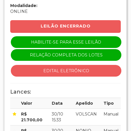
Modalidade:
ONLINE
LEILÃO ENCERRADO
HABILITE-SE PARA ESSE LEILÃO
RELAÇÃO COMPLETA DOS LOTES
EDITAL ELETRÔNICO
Lances:
Valor
Data
Apelido
Tipo
R$
30/10
VOLSCAN
Manual
21.700,00
15:33
R$
30/10
NONIO
Manual