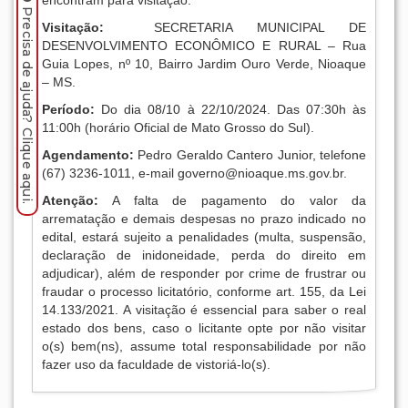
encontram para visitação.
Precisa de ajuda? Clique aqui.
Visitação:
SECRETARIA MUNICIPAL DE
DESENVOLVIMENTO ECONÔMICO E RURAL – Rua
Guia Lopes, nº 10, Bairro Jardim Ouro Verde, Nioaque
– MS.
Período:
Do dia 08/10 à 22/10/2024. Das 07:30h às
11:00h (horário Oficial de Mato Grosso do Sul).
Agendamento:
Pedro Geraldo Cantero Junior, telefone
(67) 3236-1011, e-mail
governo@nioaque.ms.gov.br
.
Atenção:
A falta de pagamento do valor da
arrematação e demais despesas no prazo indicado no
edital, estará sujeito a penalidades (multa, suspensão,
declaração de inidoneidade, perda do direito em
adjudicar), além de responder por crime de frustrar ou
fraudar o processo licitatório, conforme art. 155, da Lei
14.133/2021. A visitação é essencial para saber o real
estado dos bens, caso o licitante opte por não visitar
o(s) bem(ns), assume total responsabilidade por não
fazer uso da faculdade de vistoriá-lo(s).