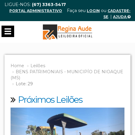
LIGUE-NOS:
(67) 3363-5417
Faça seu
ou
PORTAL ADMINISTRATIVO
LOGIN
CADASTRE-
. |
SE
AJUDA
Toggle
navigation
Home
Leilões
BENS PATRIMONIAIS - MUNICIPÍO DE NIOAQUE
(MS)
Lote: 29
Próximos Leilões
Previous
Next