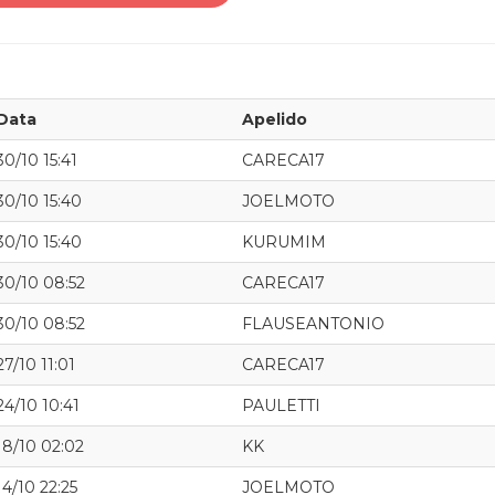
Data
Apelido
30/10 15:41
CARECA17
30/10 15:40
JOELMOTO
30/10 15:40
KURUMIM
30/10 08:52
CARECA17
30/10 08:52
FLAUSEANTONIO
27/10 11:01
CARECA17
24/10 10:41
PAULETTI
18/10 02:02
KK
14/10 22:25
JOELMOTO