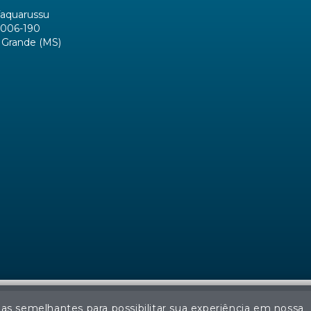
Taquarussu
006-190
Grande (MS)
ias semelhantes para possibilitar sua experiência em nossa