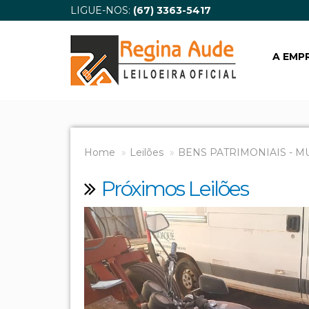
LIGUE-NOS:
(67) 3363-5417
A EMP
Home
Leilões
BENS PATRIMONIAIS - M
Próximos Leilões
Previous