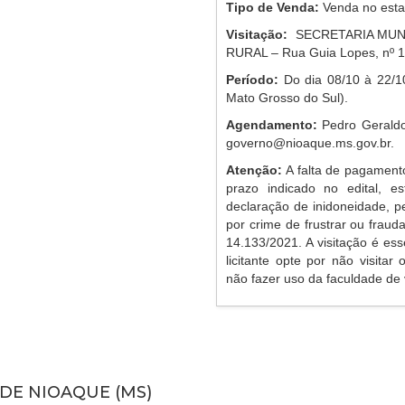
Tipo de Venda:
Venda no esta
Visitação:
SECRETARIA MUN
RURAL – Rua Guia Lopes, nº 1
Período:
Do dia 08/10 à 22/10
Mato Grosso do Sul).
Agendamento:
Pedro Geraldo
governo@nioaque.ms.gov.br
.
Atenção:
A falta de pagament
prazo indicado no edital, es
declaração de inidoneidade, p
por crime de frustrar ou frauda
14.133/2021. A visitação é ess
licitante opte por não visitar
não fazer uso da faculdade de v
 DE NIOAQUE (MS)