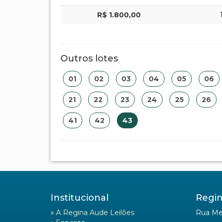
R$ 1.800,00
Outros lotes
01
02
03
04
05
06
21
22
23
24
25
26
41
42
43
Institucional
Regin
»
A Regina Aude Leilões
Rua Mel