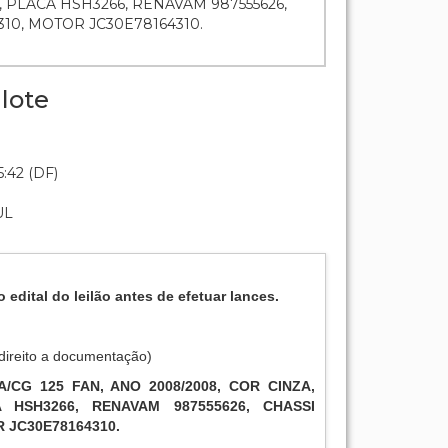
 PLACA HSH3266, RENAVAM 987555626,
10, MOTOR JC30E78164310.
lote
:42 (DF)
UL
o edital do leilão antes de efetuar lances.
direito a documentação)
/CG 125 FAN, ANO 2008/2008, COR CINZA,
 HSH3266, RENAVAM 987555626, CHASSI
 JC30E78164310.