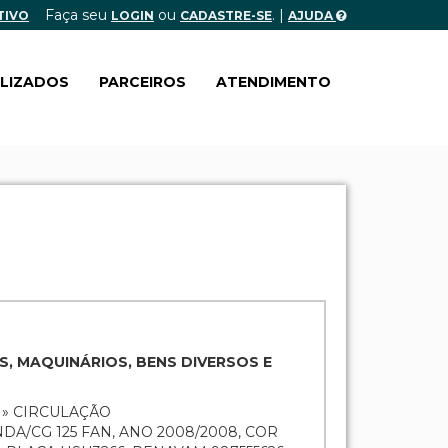
Faça seu
ou
. |
TIVO
LOGIN
CADASTRE-SE
AJUDA
ALIZADOS
PARCEIROS
ATENDIMENTO
S, MAQUINÁRIOS, BENS DIVERSOS E
 » CIRCULAÇÃO
DA/CG 125 FAN, ANO 2008/2008, COR