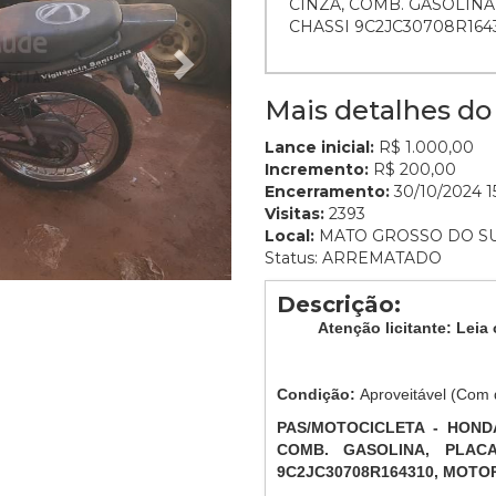
CINZA, COMB. GASOLINA,
CHASSI 9C2JC30708R1643
Mais detalhes do 
Lance inicial:
R$ 1.000,00
Incremento:
R$ 200,00
Encerramento:
30/10/2024 15
Visitas:
2393
Local:
MATO GROSSO DO S
Status: ARREMATADO
Descrição:
Atenção licitante: Leia 
Condição:
Aproveitável (Com 
PAS/MOTOCICLETA - HONDA
COMB. GASOLINA, PLACA
9C2JC30708R164310, MOTOR