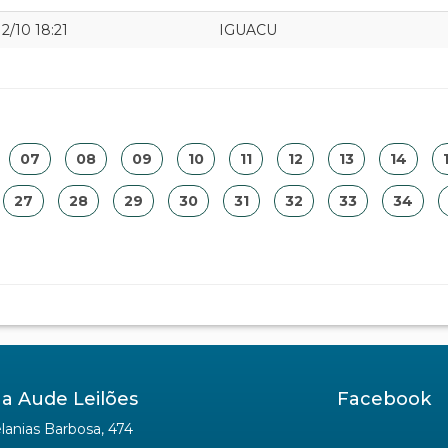
12/10 18:21
IGUACU
07
08
09
10
11
12
13
14
27
28
29
30
31
32
33
34
a Aude Leilões
Facebook
anias Barbosa, 474