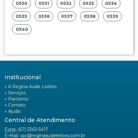
0530
0531
0532
0533
0534
0535
0536
0537
0538
0539
0540
Institucional
»
A Regina Aude Leilões
»
Serviços
»
Parceiros
»
Contato
»
Ajuda
Central de Atendimento
Fone:
(67) 3363-5417
E-Mail:
sac@reginaaudeleiloes.com.br