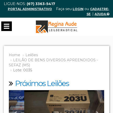
LIGUE-NOS:
(67) 3363-5417
Faça seu
ou
PORTAL ADMINISTRATIVO
LOGIN
CADASTRE-
. |
SE
AJUDA
Toggle
navigation
Home
Leilões
LEILÃO DE BENS DIVERSOS APREENDIDOS -
SEFAZ (MS)
Lote: 0035
Próximos Leilões
Previous
Next