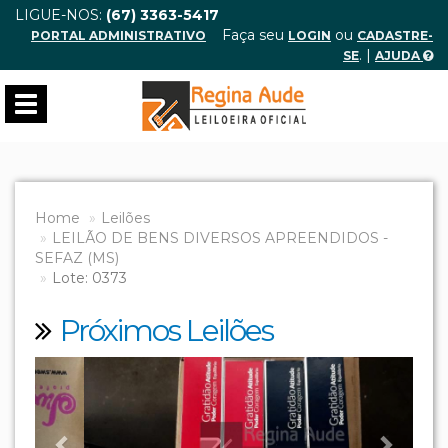
LIGUE-NOS:
(67) 3363-5417
Faça seu
ou
PORTAL ADMINISTRATIVO
LOGIN
CADASTRE-
. |
SE
AJUDA
Toggle
navigation
Home
Leilões
LEILÃO DE BENS DIVERSOS APREENDIDOS -
SEFAZ (MS)
Lote: 0373
Próximos Leilões
Previous
Next