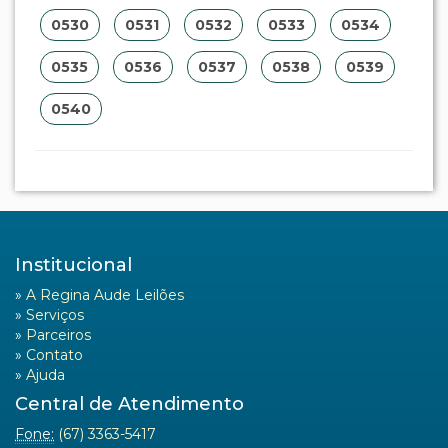
0530
0531
0532
0533
0534
0535
0536
0537
0538
0539
0540
Institucional
»
A Regina Aude Leilões
»
Serviços
»
Parceiros
»
Contato
»
Ajuda
Central de Atendimento
Fone:
(67) 3363-5417