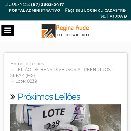
LIGUE-NOS:
(67) 3363-5417
Faça seu
ou
PORTAL ADMINISTRATIVO
LOGIN
CADASTRE-
. |
SE
AJUDA
Toggle
navigation
Home
Leilões
LEILÃO DE BENS DIVERSOS APREENDIDOS -
SEFAZ (MS)
Lote: 0239
Próximos Leilões
Previous
Next