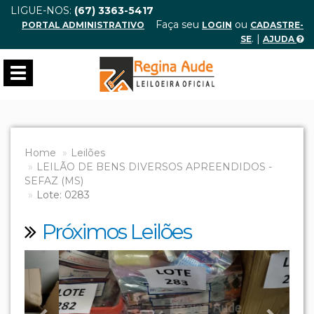
LIGUE-NOS:
(67) 3363-5417
Faça seu
ou
PORTAL ADMINISTRATIVO
LOGIN
CADASTRE-
. |
SE
AJUDA
Toggle
navigation
Home
Leilões
LEILÃO DE BENS DIVERSOS APREENDIDOS -
SEFAZ (MS)
Lote: 0283
Próximos Leilões
Previous
Next