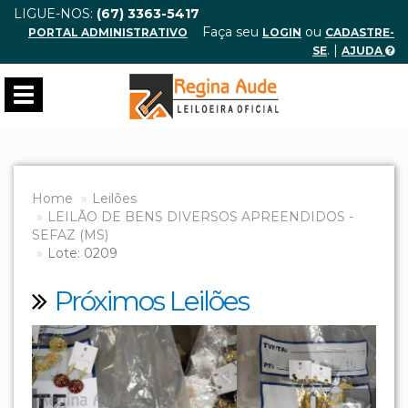
LIGUE-NOS:
(67) 3363-5417
Faça seu
ou
PORTAL ADMINISTRATIVO
LOGIN
CADASTRE-
. |
SE
AJUDA
Toggle
navigation
Home
Leilões
LEILÃO DE BENS DIVERSOS APREENDIDOS -
SEFAZ (MS)
Lote: 0209
Próximos Leilões
Previous
Next