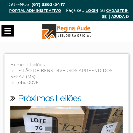
LIGUE-NOS:
(67) 3363-5417
Faça seu
ou
PORTAL ADMINISTRATIVO
LOGIN
CADASTRE-
. |
SE
AJUDA
Toggle
navigation
Home
Leilões
LEILÃO DE BENS DIVERSOS APREENDIDOS -
SEFAZ (MS)
Lote: 0076
Próximos Leilões
Previous
Next