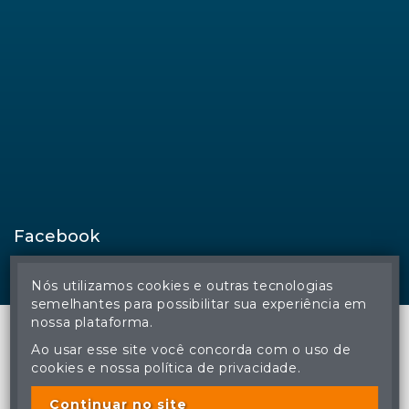
Facebook
Nós utilizamos cookies e outras tecnologias
semelhantes para possibilitar sua experiência em
nossa plataforma.
Ao usar esse site você concorda com o uso de
cookies e nossa política de privacidade.
© Regina Aude Leilões - Todos os direitos reservados
A cópia ou reprodução não autorizada do conteúdo deste site
poderá acarretar em penas previstas em lei.
Continuar no site