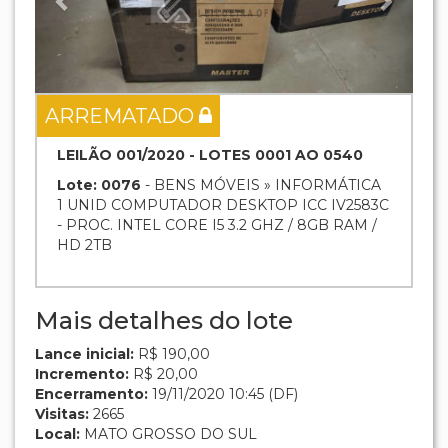
ARREMATADO
LEILÃO 001/2020 - LOTES 0001 AO 0540
Lote: 0076
- BENS MÓVEIS » INFORMÁTICA
1 UNID COMPUTADOR DESKTOP ICC IV2583C
- PROC. INTEL CORE I5 3.2 GHZ / 8GB RAM /
HD 2TB
Mais detalhes do lote
Lance inicial:
R$ 190,00
Incremento:
R$ 20,00
Encerramento:
19/11/2020 10:45 (DF)
Visitas:
2665
Local:
MATO GROSSO DO SUL