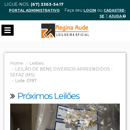
LIGUE-NOS:
(67) 3363-5417
Faça seu
ou
PORTAL ADMINISTRATIVO
LOGIN
CADASTRE-
. |
SE
AJUDA
Toggle
navigation
Home
Leilões
LEILÃO DE BENS DIVERSOS APREENDIDOS -
SEFAZ (MS)
Lote: 0197
Próximos Leilões
Previous
Next