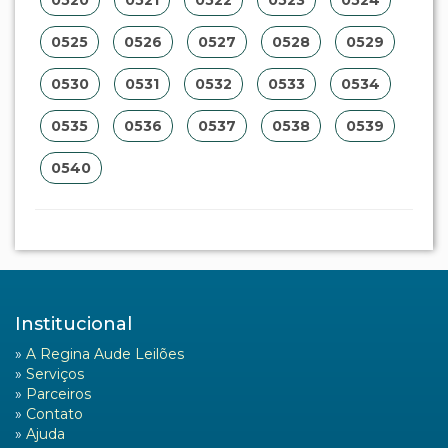
0525
0526
0527
0528
0529
0530
0531
0532
0533
0534
0535
0536
0537
0538
0539
0540
Institucional
»
A Regina Aude Leilões
»
Serviços
»
Parceiros
»
Contato
»
Ajuda