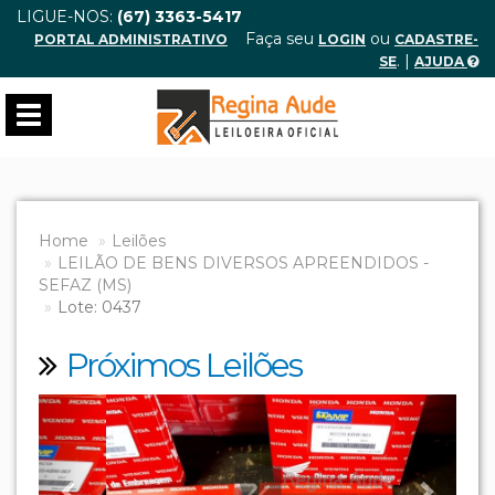
LIGUE-NOS:
(67) 3363-5417
Faça seu
ou
PORTAL ADMINISTRATIVO
LOGIN
CADASTRE-
. |
SE
AJUDA
Toggle
navigation
Home
Leilões
LEILÃO DE BENS DIVERSOS APREENDIDOS -
SEFAZ (MS)
Lote: 0437
Próximos Leilões
Previous
Next