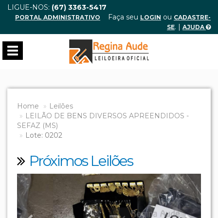
LIGUE-NOS:
(67) 3363-5417
Faça seu
ou
PORTAL ADMINISTRATIVO
LOGIN
CADASTRE-
. |
SE
AJUDA
Toggle
navigation
Home
Leilões
LEILÃO DE BENS DIVERSOS APREENDIDOS -
SEFAZ (MS)
Lote: 0202
Próximos Leilões
Previous
Next