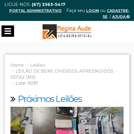
LIGUE-NOS:
(67) 3363-5417
Faça seu
ou
PORTAL ADMINISTRATIVO
LOGIN
CADASTRE-
. |
SE
AJUDA
Toggle
navigation
Home
Leilões
LEILÃO DE BENS DIVERSOS APREENDIDOS -
SEFAZ (MS)
Lote: 0091
Próximos Leilões
Previous
Next