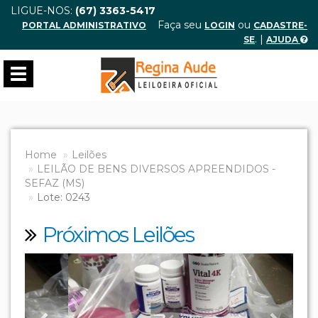
LIGUE-NOS:
(67) 3363-5417
Faça seu
ou
PORTAL ADMINISTRATIVO
LOGIN
CADASTRE-
. |
SE
AJUDA
Toggle
navigation
Home
Leilões
LEILÃO DE BENS DIVERSOS APREENDIDOS -
SEFAZ (MS)
Lote: 0243
Próximos Leilões
Previous
Next