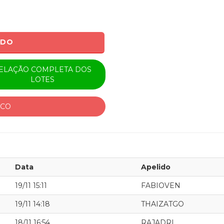
ADO
ELAÇÃO COMPLETA DOS
LOTES
ICO
Data
Apelido
19/11 15:11
FABIOVEN
19/11 14:18
THAIZATGO
18/11 16:54
RAJADRI