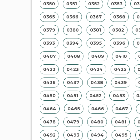
0350
0351
0352
0353
03
0365
0366
0367
0368
0
0379
0380
0381
0382
0
0393
0394
0395
0396
0
0407
0408
0409
0410
0422
0423
0424
0425
0436
0437
0438
0439
0450
0451
0452
0453
0
0464
0465
0466
0467
0478
0479
0480
0481
0492
0493
0494
0495