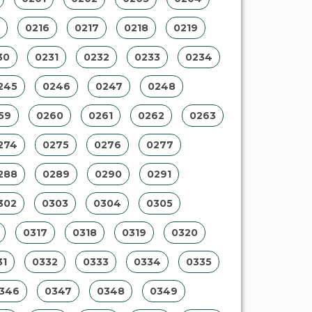
0216
0217
0218
0219
30
0231
0232
0233
0234
245
0246
0247
0248
59
0260
0261
0262
0263
274
0275
0276
0277
288
0289
0290
0291
302
0303
0304
0305
0317
0318
0319
0320
31
0332
0333
0334
0335
346
0347
0348
0349