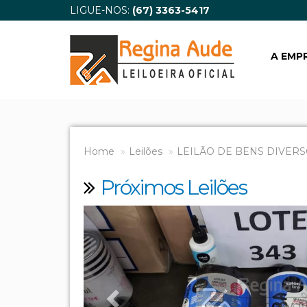
LIGUE-NOS:
(67) 3363-5417
A EMP
Home
Leilões
LEILÃO DE BENS DIVERS
Próximos Leilões
Previous