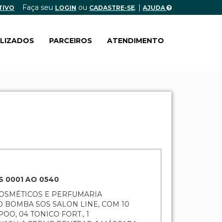
Faça seu
ou
. |
TIVO
LOGIN
CADASTRE-SE
AJUDA
ALIZADOS
PARCEIROS
ATENDIMENTO
S 0001 AO 0540
COSMÉTICOS E PERFUMARIA
O BOMBA SOS SALON LINE, COM 10
POO, 04 TONICO FORT., 1