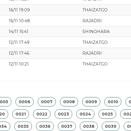
16/11 19:09
THAIZATGO
16/11 10:48
RAJADRI
14/11 15:41
SHINOHARA
12/11 17:49
THAIZATGO
12/11 17:46
RAJADRI
12/11 10:21
THAIZATGO
005
0006
0007
0008
0009
0010
0
20
0021
0022
0023
0024
0025
00
034
0035
0036
0037
0038
0039
0