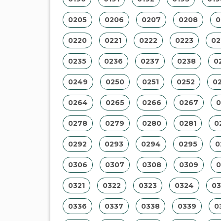
0205
0206
0207
0208
0
0220
0221
0222
0223
02
0235
0236
0237
0238
0
0249
0250
0251
0252
0
0264
0265
0266
0267
0
0278
0279
0280
0281
0
0292
0293
0294
0295
0
0306
0307
0308
0309
0
0321
0322
0323
0324
03
0336
0337
0338
0339
0