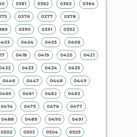
60
0361
0362
0363
0364
375
0376
0377
0378
389
0390
0391
0392
0403
0404
0405
0406
17
0418
0419
0420
0421
0432
0433
0434
0435
0446
0447
0448
0449
0460
0461
0462
0463
0474
0475
0476
0477
0488
0489
0490
0491
0502
0503
0504
0505