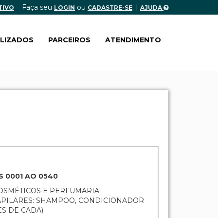
Faça seu
ou
. |
TIVO
LOGIN
CADASTRE-SE
AJUDA
ALIZADOS
PARCEIROS
ATENDIMENTO
S 0001 AO 0540
COSMÉTICOS E PERFUMARIA
APILARES: SHAMPOO, CONDICIONADOR
S DE CADA)