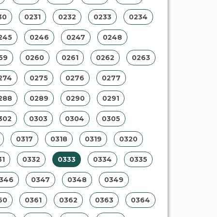
30
0231
0232
0233
0234
245
0246
0247
0248
59
0260
0261
0262
0263
274
0275
0276
0277
288
0289
0290
0291
302
0303
0304
0305
0317
0318
0319
0320
31
0332
0333
0334
0335
346
0347
0348
0349
60
0361
0362
0363
0364