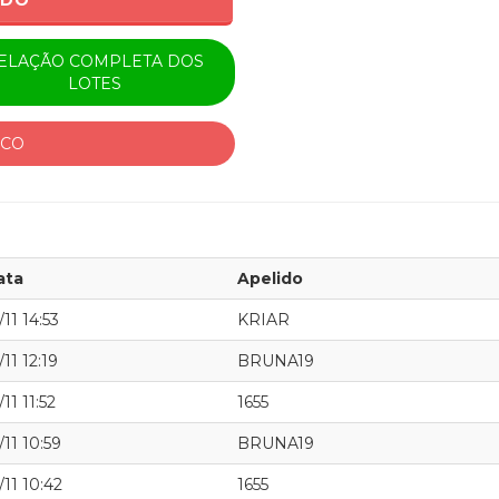
ADO
ELAÇÃO COMPLETA DOS
LOTES
ICO
ata
Apelido
/11 14:53
KRIAR
/11 12:19
BRUNA19
/11 11:52
1655
/11 10:59
BRUNA19
/11 10:42
1655