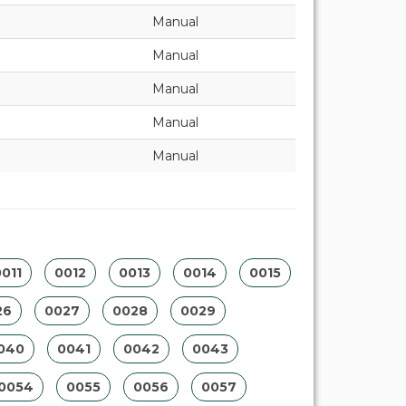
Manual
Manual
Manual
Manual
Manual
011
0012
0013
0014
0015
26
0027
0028
0029
040
0041
0042
0043
0054
0055
0056
0057