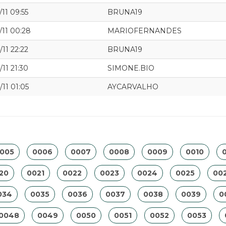
/11 09:55
BRUNA19
/11 00:28
MARIOFERNANDES
/11 22:22
BRUNA19
/11 21:30
SIMONE.BIO
/11 01:05
AYCARVALHO
005
0006
0007
0008
0009
0010
0
20
0021
0022
0023
0024
0025
00
034
0035
0036
0037
0038
0039
0
0048
0049
0050
0051
0052
0053