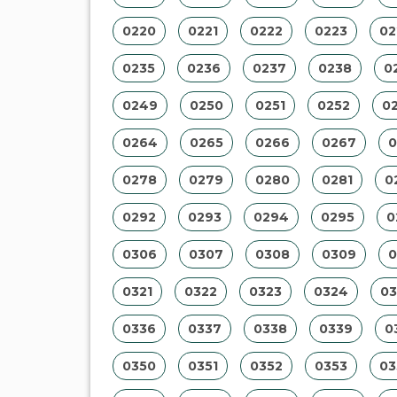
0220
0221
0222
0223
02
0235
0236
0237
0238
0
0249
0250
0251
0252
0
0264
0265
0266
0267
0
0278
0279
0280
0281
0
0292
0293
0294
0295
0
0306
0307
0308
0309
0
0321
0322
0323
0324
03
0336
0337
0338
0339
0
0350
0351
0352
0353
03