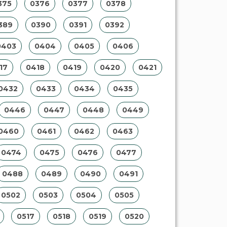
375
0376
0377
0378
389
0390
0391
0392
0403
0404
0405
0406
17
0418
0419
0420
0421
0432
0433
0434
0435
0446
0447
0448
0449
0460
0461
0462
0463
0474
0475
0476
0477
0488
0489
0490
0491
0502
0503
0504
0505
0517
0518
0519
0520