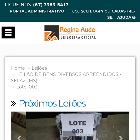
LIGUE-NOS:
(67) 3363-5417
Faça seu
ou
PORTAL ADMINISTRATIVO
LOGIN
CADASTRE-
. |
SE
AJUDA
Toggle
navigation
Home
Leilões
LEILÃO DE BENS DIVERSOS APREENDIDOS -
SEFAZ (MS)
Lote: 003
Próximos Leilões
Previous
Next