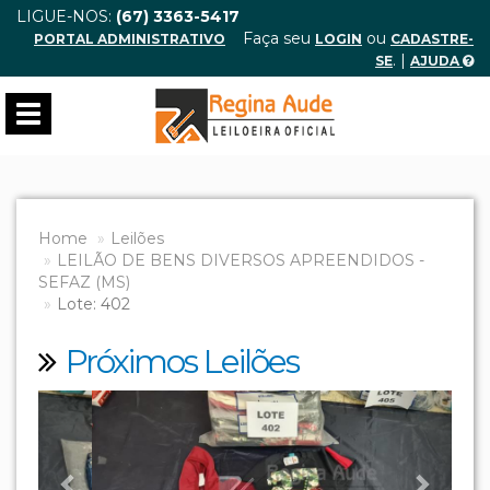
LIGUE-NOS:
(67) 3363-5417
Faça seu
ou
PORTAL ADMINISTRATIVO
LOGIN
CADASTRE-
. |
SE
AJUDA
Toggle
navigation
Home
Leilões
LEILÃO DE BENS DIVERSOS APREENDIDOS -
SEFAZ (MS)
Lote: 402
Próximos Leilões
Previous
Next