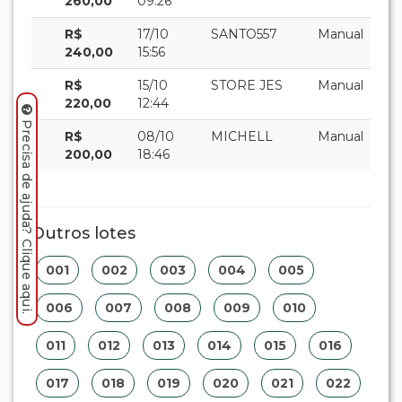
260,00
09:26
R$
17/10
SANTO557
Manual
240,00
15:56
R$
15/10
STORE JES
Manual
220,00
12:44
Precisa de ajuda? Clique aqui.
R$
08/10
MICHELL
Manual
200,00
18:46
Outros lotes
001
002
003
004
005
006
007
008
009
010
011
012
013
014
015
016
017
018
019
020
021
022