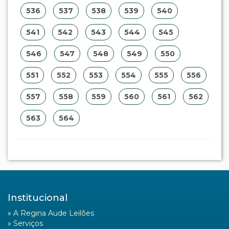
536
537
538
539
540
541
542
543
544
545
546
547
548
549
550
551
552
553
554
555
556
557
558
559
560
561
562
563
564
Institucional
»
A Regina Aude Leilões
»
Serviços